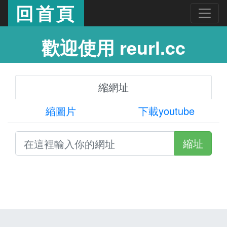
回首頁
歡迎使用 reurl.cc
縮網址
縮圖片
下載youtube
縮址