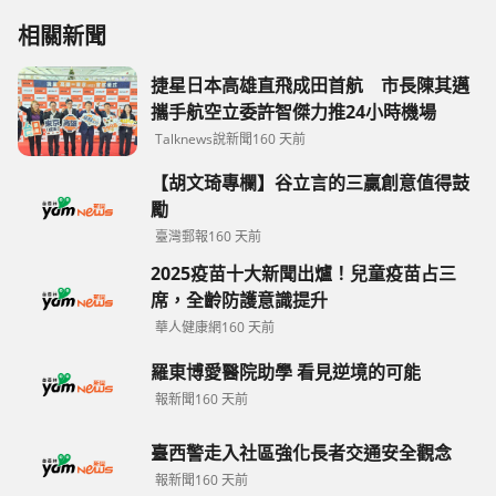
相關新聞
捷星日本高雄直飛成田首航 市長陳其邁
攜手航空立委許智傑力推24小時機場
Talknews說新聞
160 天前
【胡文琦專欄】谷立言的三贏創意值得鼓
勵
臺灣郵報
160 天前
2025疫苗十大新聞出爐！兒童疫苗占三
席，全齡防護意識提升
華人健康網
160 天前
羅東博愛醫院助學 看見逆境的可能
報新聞
160 天前
臺西警走入社區強化長者交通安全觀念
報新聞
160 天前