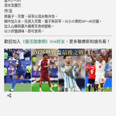
薑片2～3片
清水及鹽巴
作法
將蓮子、芡實、茯苓以清水略沖洗。
鍋中加入水，先放入芡實、蓮子與茯苓，以小火煮約30～40分鐘。
加入山藥與薑片續煮至食材變軟。
以少許鹽調味，即可食用。
歡迎加入
《優活健康網》line好友
，更多醫療新知搶先看！