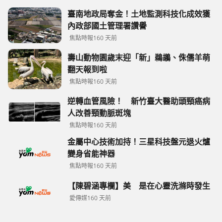
臺南地政局奪金！土地監測科技化成效獲
內政部國土管理署讚譽
焦點時報
160 天前
壽山動物園歲末迎「新」鵜鶘、侏儒羊萌
翻天報到啦
焦點時報
160 天前
逆轉血管風險！ 新竹臺大醫助頭頸癌病
人改善頸動脈斑塊
焦點時報
160 天前
金屬中心技術加持！三星科技盤元退火爐
變身省能神器
焦點時報
160 天前
【陳碧涵專欄】美 是在心靈洗滌時發生
愛傳媒
160 天前