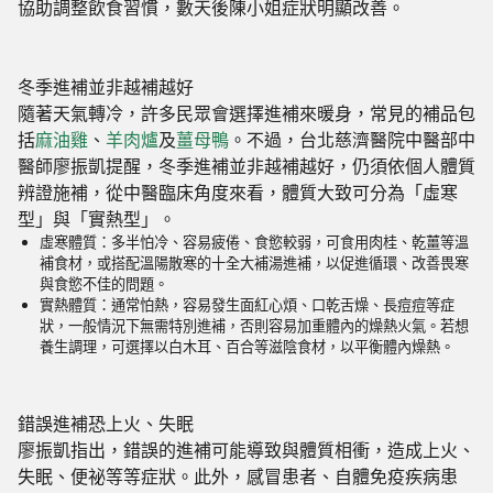
協助調整飲食習慣，數天後陳小姐症狀明顯改善。
冬季進補並非越補越好
隨著天氣轉冷，許多民眾會選擇進補來暖身，常見的補品包
括
麻油雞
、
羊肉爐
及
薑母鴨
。不過，台北慈濟醫院中醫部中
醫師廖振凱提醒，冬季進補並非越補越好，仍須依個人體質
辨證施補，從中醫臨床角度來看，體質大致可分為「虛寒
型」與「實熱型」。
虛寒體質：
多半怕冷、容易疲倦、食慾較弱，可食用肉桂、乾薑等溫
補食材，或搭配溫陽散寒的十全大補湯進補，以促進循環、改善畏寒
與食慾不佳的問題。
實熱體質：
通常怕熱，容易發生面紅心煩、口乾舌燥、長痘痘等症
狀，一般情況下無需特別進補，否則容易加重體內的燥熱火氣。若想
養生調理，可選擇以白木耳、百合等滋陰食材，以平衡體內燥熱。
錯誤進補恐上火、失眠
廖振凱指出，
錯誤的進補可能導致與體質相衝，造成上火、
失眠、便祕等等症狀。
此外，感冒患者、自體免疫疾病患