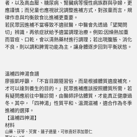
者，以及高血壓、糖尿病、腎臟病等慢性病族群與孕婦，更
應謹慎；而兒童也應視狀況調整進補方式，對孩童而言，規
律作息與均衡飲食比進補更重要。
若民眾因進補不當導致不適就醫，中醫會先透過「望聞問
切」辨識，再依症狀給予適當調理治療。例如:因燥熱加重
而冒痘、口乾，會以清熱藥材進行調理；若出現腹脹、消化
不良，則以調和脾胃功能為主，讓身體逐步回到平衡狀態。
溫補四神湯食譜
廖振凱呼籲，「不盲目跟隨習俗，而是根據體質適度補充，
才可以達到養生的目的。」民眾進補應該按照體質所需，若
有疑問應前往中醫診間，由醫師評估體質，才能真正健康過
冬。其中，「四神湯」性質平和、溫潤滋補，適合作為冬季
進補的選擇。
【溫補四神湯】
材料
山藥、茯苓、芡實、蓮子適量，可依喜好添加薏仁