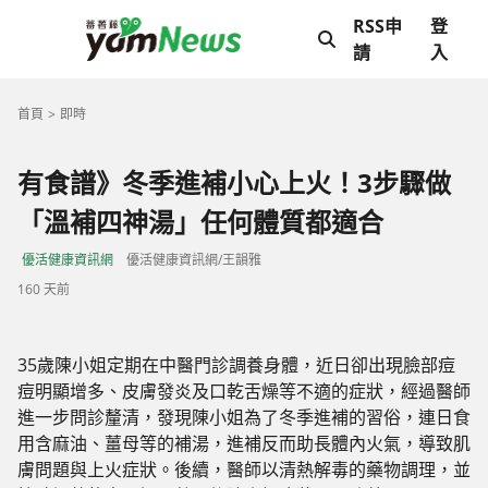
RSS申
登
請
入
首頁
即時
有食譜》冬季進補小心上火！3步驟做
「溫補四神湯」任何體質都適合
優活健康資訊網
優活健康資訊網/王韻雅
160 天前
35歲陳小姐定期在中醫門診調養身體，近日卻出現臉部痘
痘明顯增多、皮膚發炎及口乾舌燥等不適的症狀，經過醫師
進一步問診釐清，發現陳小姐為了冬季進補的習俗，連日食
用含麻油、薑母等的補湯，進補反而助長體內火氣，導致肌
膚問題與上火症狀。後續，醫師以清熱解毒的藥物調理，並