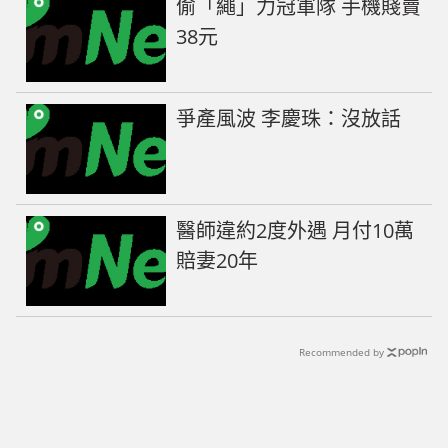
偷「繩」力冠軍隊 手機賤賣
38元
爭產風波 李慶珠：沒放話
醫師違約2度外遇 月付10萬
賠妻20年
Recommended by