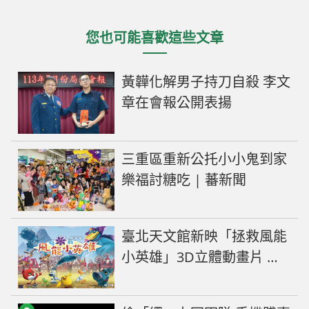
您也可能喜歡這些文章
黃韡化解男子持刀自殺 李文
章在會報公開表揚
三重區重新公托小小鬼到家
樂福討糖吃 | 蕃新聞
臺北天文館新映「拯救風能
小英雄」3D立體動畫片 國
慶假期視覺享受