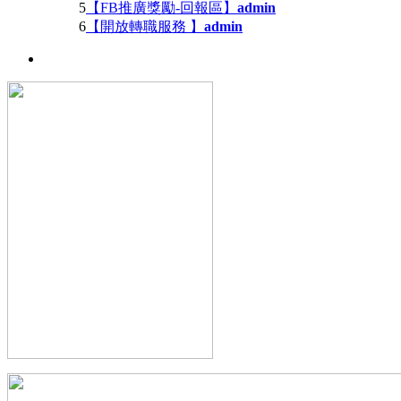
5
【FB推廣獎勵-回報區】
admin
6
【開放轉職服務 】
admin