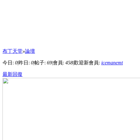
布丁天堂
»
論壇
今日:
0
|
昨日:
0
|
帖子:
69
|
會員:
458
|
歡迎新會員:
icemanemt
最新回復