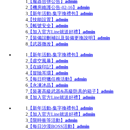
1
【服器合併公告】
admin
2
【機房維護公告-02-16】
admin
3
【新年活動-集字換禮包】
admin
4
【技能設置】
admin
5
【帳號安全】
admin
6
【加入官方Line就送好禮】
admin
7
【裝備誤刪補以及裝備更換說明】
admin
8
【武器微改】
admin
1
【新年活動-集字換禮包】
admin
2
【虛空風暴】
admin
3
【在線印記】
admin
4
【冒險耳環】
admin
5
【每日狩獵任務活動】
admin
6
【永凍冰晶】
admin
7
【裝著高級武器&高級防具的箱子】
admin
8
【加入官方Line就送好禮】
admin
1
【新年活動-集字換禮包】
admin
2
【加入官方Line就送好禮】
admin
3
【限時衝等活動】
admin
4
【每日沙漠BOSS活動】
admin