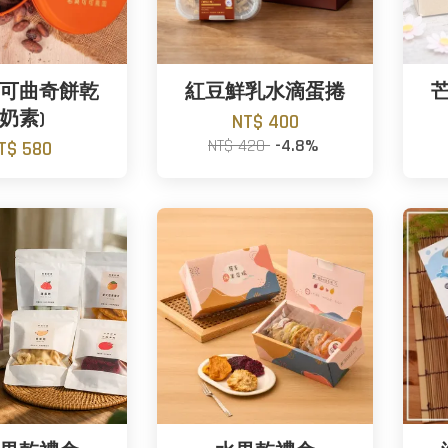
可曲奇餅乾
紅豆鮮乳水滴蛋捲
(奶素)
NT$ 400
NT$ 420
-4.8%
T$ 580