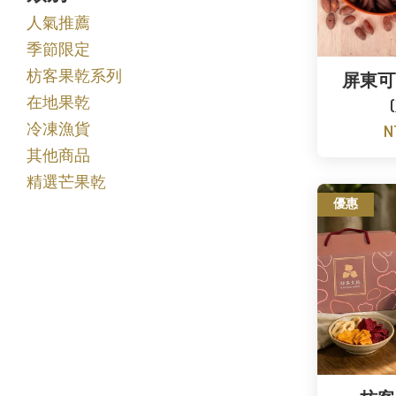
人氣推薦
季節限定
枋客果乾系列
屏東可
在地果乾
冷凍漁貨
N
其他商品
精選芒果乾
優惠