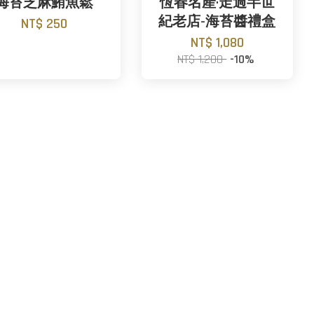
海苔芝麻鮪魚鬆
恆春名產·走過半世
紀老店-海苔醬禮盒
NT$ 250
NT$ 1,080
NT$ 1,200
-10%