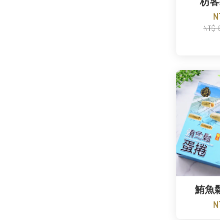
枋客
N
NT$
鮪魚
N