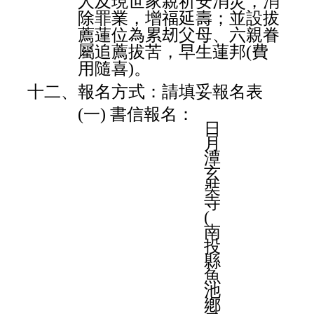
人及現世家親祈安消災，消
除罪業，增福延壽；並設拔
薦蓮位為累刼父母、六親眷
屬追薦拔苦，早生蓮邦(費
用隨喜)。
十二、報名方式：請填妥報名表
(一) 書信報名：
日
月
潭
玄
奘
寺
(
南
投
縣
魚
池
鄕