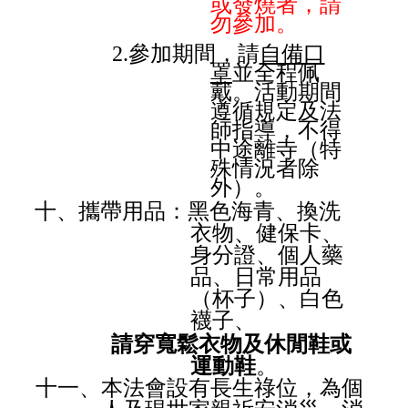
或發燒者，請
勿參加。
2.參加期間，請
自備口
罩
並全程佩
戴。活動期間
遵循規定及法
師指導，不得
中途離寺（特
殊情況者除
外）。
十、攜帶用品：黑色海青、換洗
衣物、健保卡、
身分證、個人藥
品、日常用品
（杯子）、白色
襪子、
請穿寬鬆衣物及休閒鞋或
運動鞋
。
十一、本法會設有長生祿位，為個