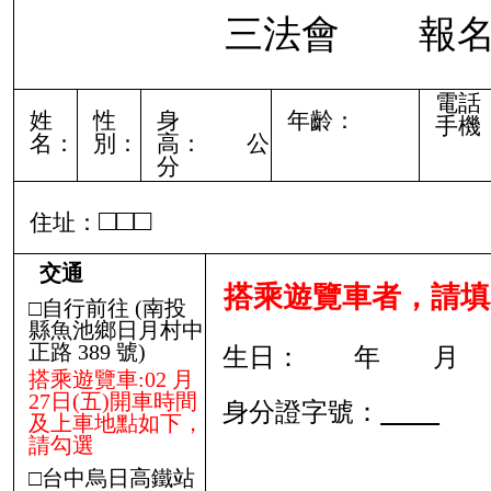
三法會 報名
電話
姓
性
身
年齡：
手機
名：
別：
高： 公
分
□□□
住址：
交通
搭乘遊覽車者，請填
□自行前往
(
南投
縣魚池鄉日月村中
正路
389
號
)
生日： 年 月
搭乘遊覽車:02
月
27日(五)開車時間
身分證字號：
及上車地點如下，
請勾選
□台中烏日高鐵站