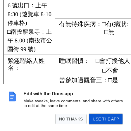
6
號出口
：
上午
8:30 (
遊覽車
8-10
停車格
)
有無特殊疾病：□有
(
病狀
□無
□南投龍泉寺
：
上
午
8:00 (
南投市公
園街
99
號
)
睡眠習慣： □會打擾
緊急聯絡人姓
名：
□不會
曾參加過觀音三：□是 
緊急聯絡人電
話：
Edit with the Docs app
Make tweaks, leave comments, and share with others
☆大眾共修功德，回向國泰民
to edit at the same time.
安，風調雨順，兵革潛消，善
神擁護。
NO THANKS
USE THE APP