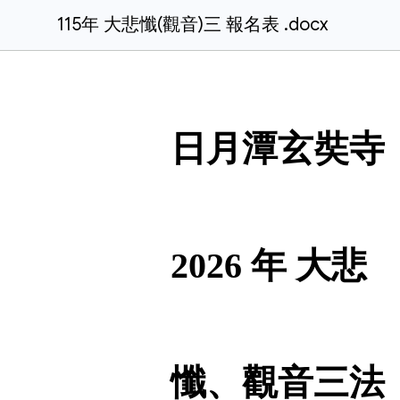
115年 大悲懺(觀音)三 報名表 .docx
日月潭玄奘寺
2026 年 大悲
懺
、
觀音三法