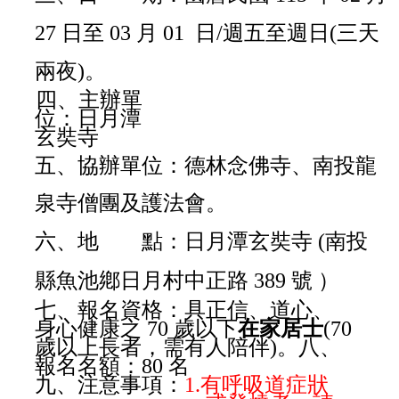
27 日至 03 月 01 日/週五至週日(三天
兩夜)。
四、主辦單
位：日月潭
玄奘寺
五、協辦單位：德林念佛寺、南投龍
泉寺僧團及護法會。
六、地 點：日月潭玄奘寺 (南投
縣魚池鄕日月村中正路 389 號 ）
七、報名資格：具正信、道心、
身心健康之 70 歲以下
在家居士
(70
歲以上長者，需有人陪伴)。八、
報名名額：80 名
九、注意事項：
1.有呼吸道症狀