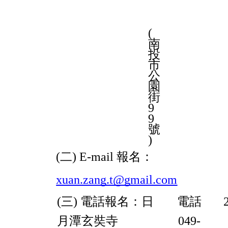
(
南
投
市
公
園
街
9
9
號
)
(二) E-mail 報名：
xuan.zang.t@gmail.com
(三) 電話報名：日
電話
月潭玄奘寺
049-