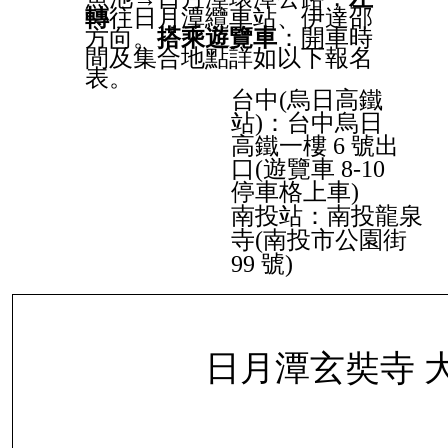
轉
往日月潭纜車站、伊達邵
方向。
搭乘遊覽車
：開車時
間及集合地點詳如以下報名
表。
台中(烏日高鐵
站)：台中烏日
高鐵一樓 6 號出
口(遊覽車 8-10
停車格上車)
南投站：南投龍泉
寺(南投市公園街
99 號)
日月潭玄奘寺 