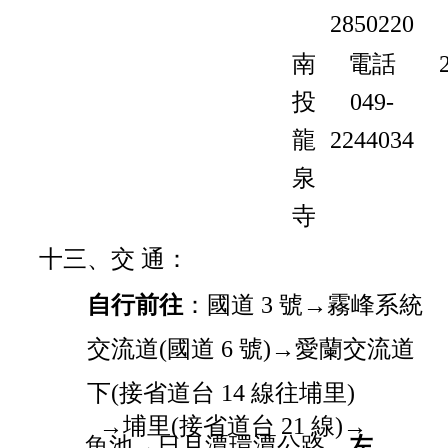
2850220
南
電話
投
049-
龍
2244034
泉
寺
十三、交 通：
自行前往
：國道 3 號→霧峰系統
交流道(國道 6 號)→愛蘭交流道
下(接省道台 14 線往埔里)
→埔里(接省道台 21 線)→
魚池→日月潭環潭公路，
左