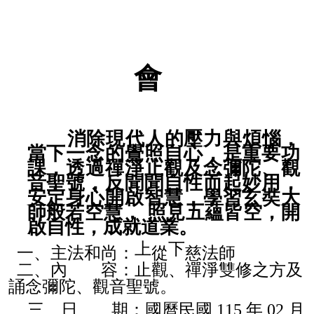
會
消除現代人的壓力與煩惱，
當下一念的覺照自心，是重要功
課，透過禪淨止觀及念彌陀、觀
音聖號，反聞聞自性而起妙用，
安定身心開啟智慧，學習玄奘大
師般若空慧， 照見五蘊皆空，開
啟自性，成就道業。
上
下
一、主法和尚：
從
慈法師
二、內 容：止觀、禪淨雙修之方及
誦念彌陀、觀音聖號。
三、日 期：國曆民國 115 年 02 月