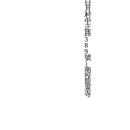
日
月
村
中
正
路
3
8
9
號
）
南
投
龍
泉
寺