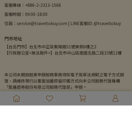
客服專線：+886-2-2313-1566
客服時間：09:00-18:00
信箱：service@traveltobuy.com | LINE客服ID: @traveltobuy
門市地址
【台北門市】台北市中正區衡陽路51號東側6樓之2
【行政辦公室<無法取件>】台北市中山區建國北路二段33號11樓
本公司未開放股東申辦股務事務得採電子簽章法規範之電子方式辦
理，請維持現行以書面加蓋原留印鑑方式向本公司股務代理機構
「凱基證券股份有限公司股務代理部」申辦。
飛買家股份有限公司 42619856
Copyright © 
飛買家Traveltobuy
 All Rights Reserved.