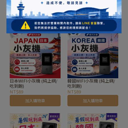
網SIM卡
網SIM卡
吃到飽不降速
吃到飽不降速
NT$169
NT$369
加入購物車
加入購物車
日本WIFI小灰機 (純上網/
韓國WIFI小灰機 (純上網/
吃到飽)
吃到飽)
NT$89
NT$89
加入購物車
加入購物車