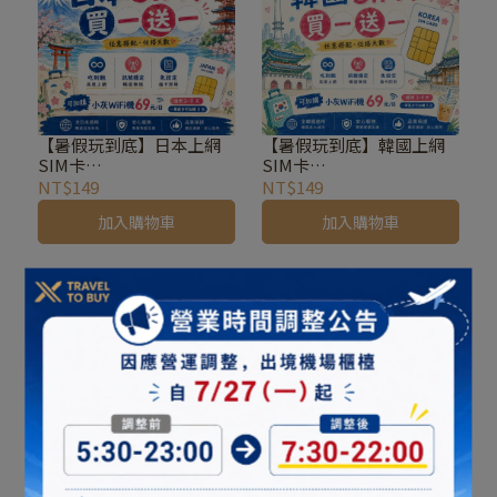
【暑假玩到底】日本上網
【暑假玩到底】韓國上網
SIM卡
SIM卡
吃到飽不降速
吃到飽不降速
NT$149
NT$149
加入購物車
加入購物車
【暑假玩到底】中港澳上
【暑假玩到底】新馬泰上