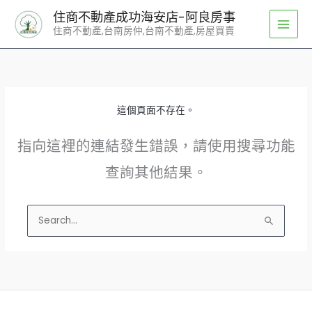
跳
住商不動產成功海安店-阿良房事
至
住商不動產,台南房仲,台南不動產,房屋買賣
主
要
內
容
這個頁面不存在。
指向這裡的連結發生錯誤，請使用搜尋功能
查詢其他結果。
搜
尋
關
鍵
字: