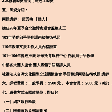
3.本協會時數證明可報志工時數
五、師資介紹：
丙照講師： 藍秀梅 【聽人】
擔任98年夏季台北聽障奧運會服務志工
103年勞動部手語翻譯丙級技術執照
110年教學支援工作人員合格證書
101—106年曾經推廣 居家托育服務中心 托育員手語教學
中部各大聾人協會.聾人團體手語翻譯人員
社團法人台灣文化國際交流關懷協會 手語翻譯丙級技術執照 講師
六、課程費用：一般學員： 2500 元 、本會會員： 2000 元（8折）
七、繳費方式＆匯款單位：即日起
（一）網路銀行匯款
（二）臨櫃匯款＆郵局劃撥