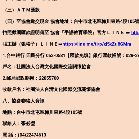
（三）ＡＴＭ匯款
（四）至協會繳交現金 協會地址：台中市北屯區梅川東路4段105號
拍照截圖匯款證明傳至 協會『手語教育學院』官方ＬＩＮＥ
➡️
htt
張主辦（張格子）ＬＩＮＥ
➡️
https://line.me/ti/p/xl5xZu8GMm
1.台中銀行 四民分行 053-0581【匯款免填】銀行匯款帳號：028-280
戶名：社團法人台灣文化國際交流關懷協會
2.郵局郵政劃撥：22855708
收款戶名：社團法人台灣文化國際交流關懷協會
八、協會聯絡人資訊
地點：台中市北屯區梅川東路4段105號
聯絡人：張必瑩
電 話：(04)22474613