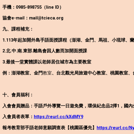
手機：0985-898755（line ID）
協會e-mail：mail@tcieca.org
九、課程補充：
1.113年起加開外島手語面授課程（澎湖、金門、馬祖、小琉球、
2.北.中.南.東部.離島會因人數而加開面授課
3.最後一堂實體課以老師居住城市為主要教室
例：澎湖教室、金門
教室
、台北觀光局旅遊中心教室、桃園教室、
十、會員福利：
入會會員贈品：手語戶外導覽一日遊免費，環保紀念品2擇1，國
入會員者表單：
https://reurl.cc/kXdMY9
報考教育部手語老師意願調查表【桃園區優先】
https://reurl.cc/