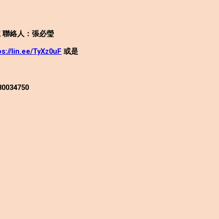
 聯絡人：張必瑩
ps://lin.ee/TyXz0uF
或是
034750