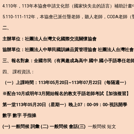
4.110年，113年本協會申請文化部（國家快失去的語言）補
5.110-111-112年，本協會已派任聾老師，聽人老師，CODA
二、
主辦單位：社團法人台灣文化國際交流關懷協會
協辦單位：社團法人中華民國訓練品質管理協會 社團法人台灣社
三、報名對象：全國市民（有興趣成為高中.國中.國小手語專任老
四、 課程資訊：
（一）上課時間：113年05月20日~113年07月22日（每隔週一）
※配合10月或明年3月開始報名的教支手語老師考試【加強複習】
第一堂113年05月20日（星期一）晚上07：00-09：00-視訊開學
數字 數字 手指操
(一) 一般問候 詞彙 (二) 一般問候 會話(三)
一般問候 短文