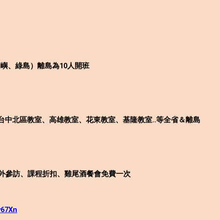
蘭嶼、綠島）離島為10人開班
台中北區教室、高雄教室、花東教室、基隆教室..等全省＆離島
內外參訪、課程折扣、雞尾酒餐會免費一次
Ny67Xn