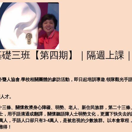
基礎三班【第四期】｜隔週上課
外聾人協會.學校相關團體的參訪活動，即日起培訓導遊.領隊觀光手
師人才。
第十三條、關懷救濟身心障礙、弱勢、老人、新住民族群，第二十三條
士，用手語溝通或翻譯，關懷聽語障人士弱勢文化，更灑下快失去的
萬人，手語人口卻只有3-4萬人，是被忽視的少數族群。以本會章
難得！