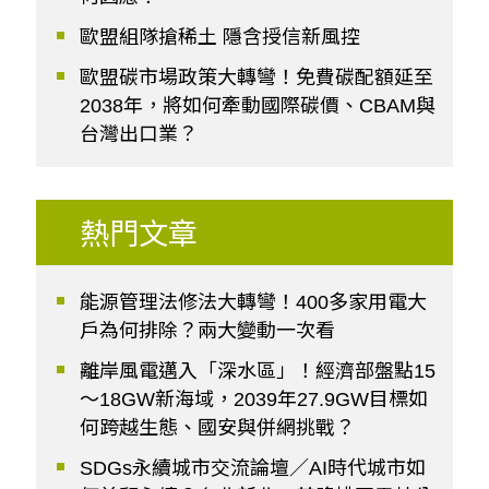
歐盟組隊搶稀土 隱含授信新風控
歐盟碳市場政策大轉彎！免費碳配額延至
2038年，將如何牽動國際碳價、CBAM與
台灣出口業？
熱門文章
能源管理法修法大轉彎！400多家用電大
戶為何排除？兩大變動一次看
離岸風電邁入「深水區」！經濟部盤點15
～18GW新海域，2039年27.9GW目標如
何跨越生態、國安與併網挑戰？
SDGs永續城市交流論壇／AI時代城市如