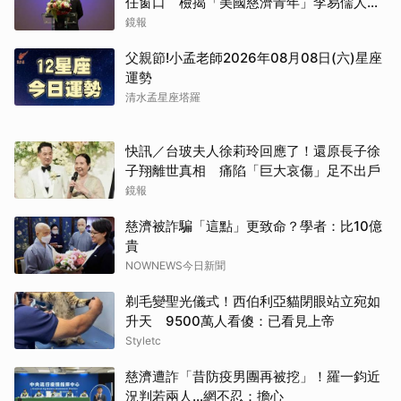
任窗口 檢揭「美國慈濟青年」李易儒人脈
網絡
鏡報
父親節!小孟老師2026年08月08日(六)星座
運勢
清水孟星座塔羅
快訊／台玻夫人徐莉玲回應了！還原長子徐
子翔離世真相 痛陷「巨大哀傷」足不出戶
鏡報
慈濟被詐騙「這點」更致命？學者：比10億
貴
NOWNEWS今日新聞
剃毛變聖光儀式！西伯利亞貓閉眼站立宛如
升天 9500萬人看傻：已看見上帝
Styletc
慈濟遭詐「昔防疫男團再被挖」！羅一鈞近
況判若兩人…網不忍：擔心