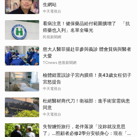
生網站
中天電視台
看病注意！健保藥品給付範圍擴增了 「抗
癌藥也入列」名單全曝光
民視新聞網
慈大人醫菲揚赴菲參與義診 體會貧病與醫者
大愛
TCnews 慈善新聞網
檢體錯置誤診子宮內膜癌！美43歲女枉切子
宮怒提告
中天電視台
杜絕醫材商代刀！衛福部：進手術室需病患
同意
中天電視台
失智嬤拒旅行，老伴落淚「沒妳就沒意思
了」…照顧者必修2學分安頓身心：現在「這