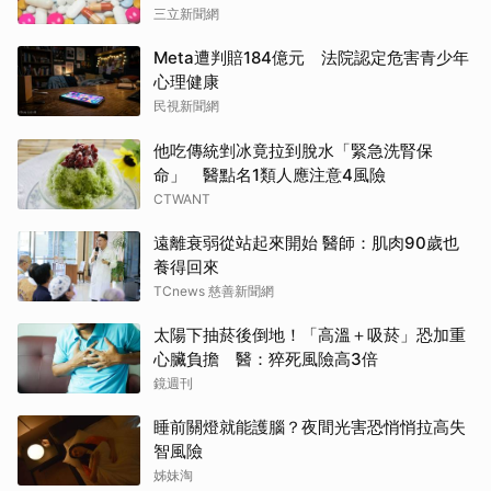
三立新聞網
Meta遭判賠184億元 法院認定危害青少年
心理健康
民視新聞網
他吃傳統剉冰竟拉到脫水「緊急洗腎保
命」 醫點名1類人應注意4風險
CTWANT
遠離衰弱從站起來開始 醫師：肌肉90歲也
養得回來
TCnews 慈善新聞網
太陽下抽菸後倒地！「高溫＋吸菸」恐加重
心臟負擔 醫：猝死風險高3倍
鏡週刊
睡前關燈就能護腦？夜間光害恐悄悄拉高失
智風險
姊妹淘