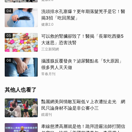
04
洗頭排水孔塞爆？更年期落髮兇手是它！醫
揭3招「吃回黑髮」
健康2.0
05
可以救的腎臟卻毁了！醫揭「長輩吃西藥5
大迷思」恐害洗腎
三立新聞網
06
攝護腺反覆發炎？泌尿醫點名「5大原因」
很多男人天天做
常春月刊
其他人也看了
豔麗網美與情敵互毆低Ｖ上衣遭扯走光 網
民只論身材不論是非公審小三
鏡週刊
牽線慈濟高層就是他！跪拜證嚴法師打開信