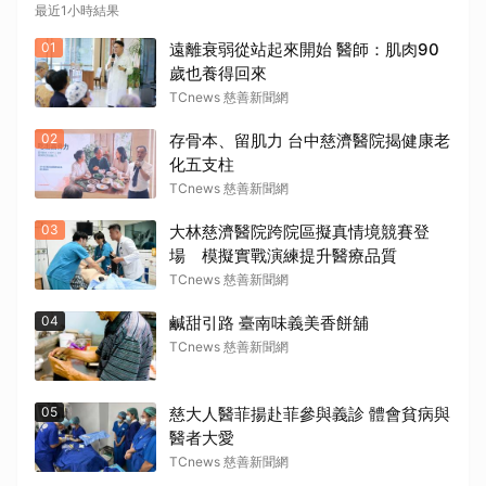
最近1小時結果
01
遠離衰弱從站起來開始 醫師：肌肉90
歲也養得回來
TCnews 慈善新聞網
02
存骨本、留肌力 台中慈濟醫院揭健康老
化五支柱
TCnews 慈善新聞網
03
大林慈濟醫院跨院區擬真情境競賽登
場 模擬實戰演練提升醫療品質
TCnews 慈善新聞網
04
鹹甜引路 臺南味義美香餅舖
TCnews 慈善新聞網
05
慈大人醫菲揚赴菲參與義診 體會貧病與
醫者大愛
TCnews 慈善新聞網