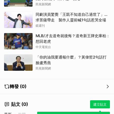
民視新聞網
同劇演員驚覺「王凱不知道自己過世了」...
求菩薩帶走 製作人靈前喊1句話惹哭全場
鏡週刊
MLB/才去道奇就後悔？道奇新王牌史庫柏：
想回老虎
中天電視台
「你的油我要通報什麼」？黃偉哲2句話打
臉盧秀燕
民視新聞網
轉發 (0)
貼文 (0)
建立貼文