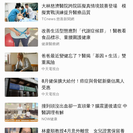
大林慈濟醫院跨院區擬真情境競賽登場 模
擬實戰演練提升醫療品質
TCnews 慈善新聞網
改善生活型態應對「代謝症候群」！醫教看
食品標示、量腰圍護健康
健康醫療網
爸爸最近變健忘了？醫揭「基因＋生活」雙
重風險
中天電視台
8月健保擴大給付！癌症與骨鬆新藥估萬人
受惠
中天電視台
撞到頭沒出血卻一直頭暈？腦震盪後遺症 中
醫調理有解
NOW健康
林慶順教授4月意外離世 女兒證實保留養