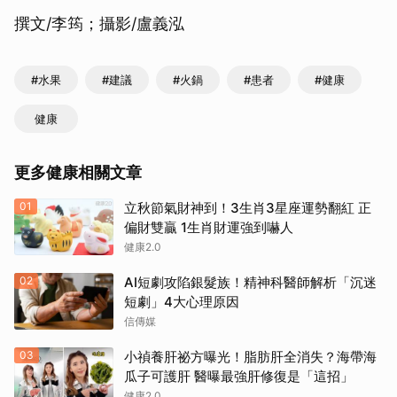
撰文/李筠；攝影/盧義泓
#水果
#建議
#火鍋
#患者
#健康
健康
更多健康相關文章
01
立秋節氣財神到！3生肖3星座運勢翻紅 正
偏財雙贏 1生肖財運強到嚇人
健康2.0
02
AI短劇攻陷銀髮族！精神科醫師解析「沉迷
短劇」4大心理原因
信傳媒
03
小禎養肝祕方曝光！脂肪肝全消失？海帶海
瓜子可護肝 醫曝最強肝修復是「這招」
健康2.0