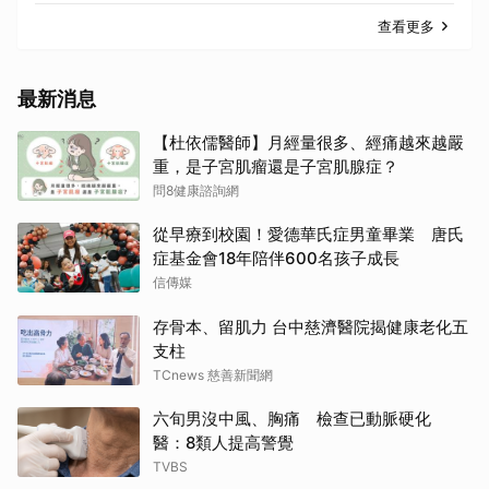
查看更多
最新消息
【杜依儒醫師】月經量很多、經痛越來越嚴
重，是子宮肌瘤還是子宮肌腺症？
問8健康諮詢網
從早療到校園！愛德華氏症男童畢業 唐氏
症基金會18年陪伴600名孩子成長
信傳媒
存骨本、留肌力 台中慈濟醫院揭健康老化五
支柱
TCnews 慈善新聞網
六旬男沒中風、胸痛 檢查已動脈硬化
醫：8類人提高警覺
TVBS