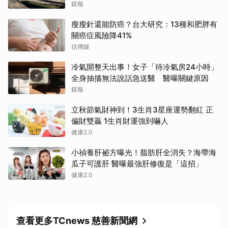
鏡報
瘦瘦針還能防癌？台大研究：13種和肥胖有
關癌症風險降41%
信傳媒
取消
冷氣開整天出事！女子「待冷氣房24小時」
全身抽搐無法說話急送醫 醫曝關鍵原因
鏡報
立秋節氣財神到！3生肖3星座運勢翻紅 正
偏財雙贏 1生肖財運強到嚇人
健康2.0
小禎養肝祕方曝光！脂肪肝全消失？海帶海
瓜子可護肝 醫曝最強肝修復是「這招」
健康2.0
查看更多TCnews 慈善新聞網