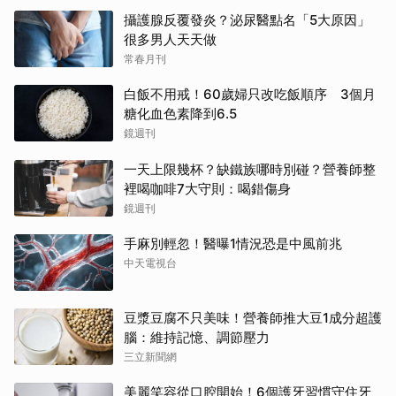
攝護腺反覆發炎？泌尿醫點名「5大原因」
很多男人天天做
常春月刊
白飯不用戒！60歲婦只改吃飯順序 3個月
糖化血色素降到6.5
鏡週刊
一天上限幾杯？缺鐵族哪時別碰？營養師整
裡喝咖啡7大守則：喝錯傷身
鏡週刊
手麻別輕忽！醫曝1情況恐是中風前兆
中天電視台
豆漿豆腐不只美味！營養師推大豆1成分超護
腦：維持記憶、調節壓力
三立新聞網
美麗笑容從口腔開始！6個護牙習慣守住牙