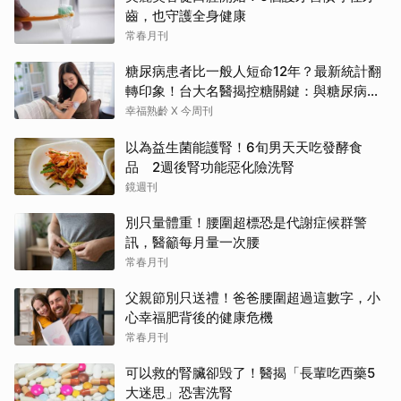
齒，也守護全身健康
常春月刊
糖尿病患者比一般人短命12年？最新統計翻
轉印象！台大名醫揭控糖關鍵：與糖尿病為
友、天長地久
幸福熟齡 X 今周刊
以為益生菌能護腎！6旬男天天吃發酵食
品 2週後腎功能惡化險洗腎
鏡週刊
別只量體重！腰圍超標恐是代謝症候群警
訊，醫籲每月量一次腰
常春月刊
父親節別只送禮！爸爸腰圍超過這數字，小
心幸福肥背後的健康危機
常春月刊
可以救的腎臟卻毁了！醫揭「長輩吃西藥5
大迷思」恐害洗腎