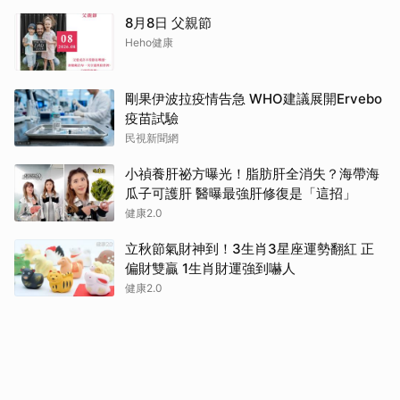
8月8日 父親節
Heho健康
剛果伊波拉疫情告急 WHO建議展開Ervebo
疫苗試驗
民視新聞網
小禎養肝祕方曝光！脂肪肝全消失？海帶海
瓜子可護肝 醫曝最強肝修復是「這招」
健康2.0
立秋節氣財神到！3生肖3星座運勢翻紅 正
偏財雙贏 1生肖財運強到嚇人
健康2.0