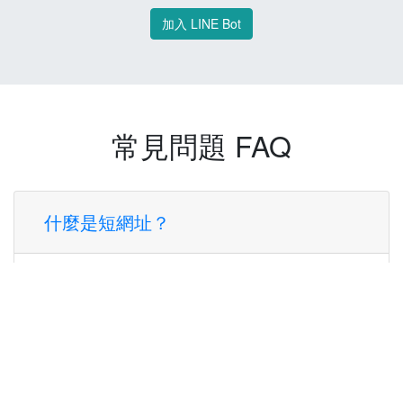
加入 LINE Bot
常見問題 FAQ
什麼是短網址？
短網址是一種將長網址轉換成簡短網址的服
務，讓您可以更方便地分享連結。
使用短網址有什麼好處？