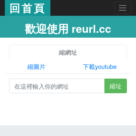
回首頁
歡迎使用 reurl.cc
縮網址
縮圖片
下載youtube
縮址