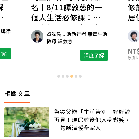
一
修前必懂！住到老的
產
一
居住規劃全攻略
先
毒生活
林黛羚
NT$2,900
NT$
深度了解
了解
原價
NT$5,600
原價
N
相關文章
為癌父辦「生前告別」好好說
再見！環保葬後他入夢微笑，
一句話溫暖全家人