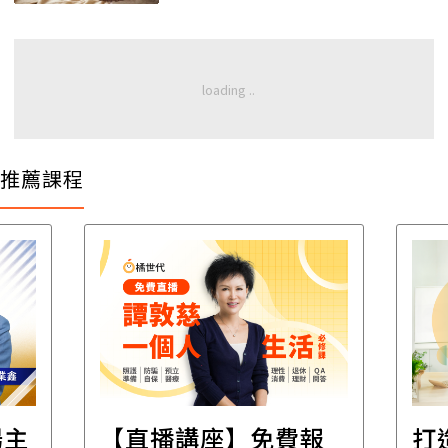
推薦課程
遺
報
打造安心住的家｜裝
財