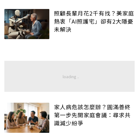
照顧長輩月花2千有找？美家庭
熱衷「AI照護宅」卻有2大隱憂
未解決
家人病危該怎麼辦？圓滿善終
第一步先開家庭會議：尋求共
識減少紛爭