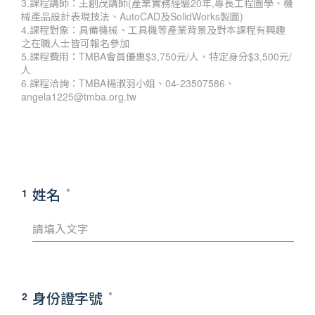
3.課程講師：王創茂講師(產業實務經驗20年,專長工程圖學、機
械產品設計表現技法、AutoCAD及SolidWorks製圖)
4.課程對象：具備機械、工具機等產業背景及對本課程有興趣
之在職人士皆可報名參加
5.課程費用：TMBA會員優惠$3,750元/人、特定身分$3,500元/
人
6.課程洽詢：TMBA楊淑羽小姐、04-23507586、
angela1225@tmba.org.tw
姓名
1
身份證字號
2