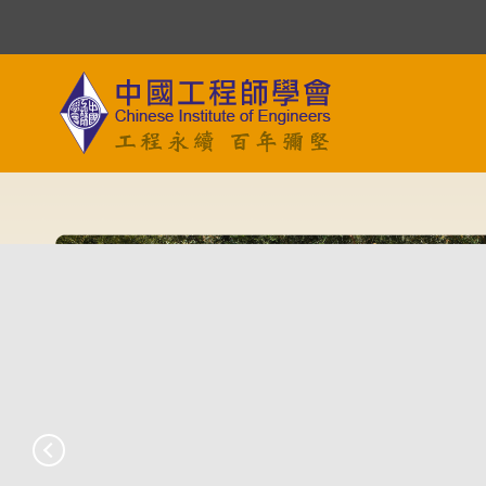
跳
到
主
要
內
容
區