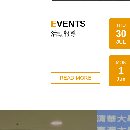
EVENTS
THU
30
活動報導
JUL
MON
1
READ MORE
Jun