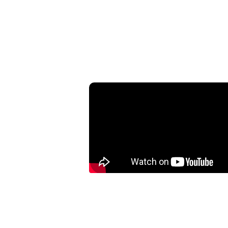
115年得獎人晉見總統(轉)