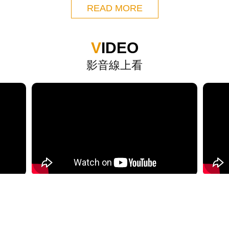
READ MORE
VIDEO
影音線上看
114年第35屆臺日工程技術研討會開幕典
創會1
禮暨主題演講
結盟
READ MORE