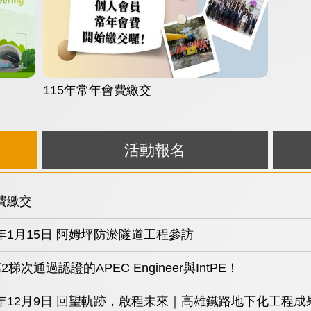
115年常年會費繳交
活動報名
代表大會代表名冊
人及單位晉見總統─期勉共創韌性永續臺灣
任督二脈！2026女性科研人才春季工作坊活力登場
士暨各類獎項獲獎公告