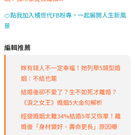
🍊點我加入橘世代FB粉專，一起展開人生新風
景
編輯推薦
嫁有錢人不一定幸福！她列舉5類型婚
姻：不結也罷
結婚後卻不愛了？生不如死才離婚？
《淚之女王》婚姻5大金句解析
經營婚姻太難34%結婚5年又恢單！離
婚後「身材變好、壽命更長」原因曝