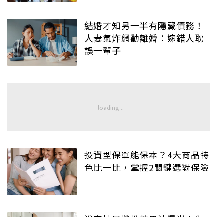
結婚才知另一半有隱藏債務！
人妻氣炸網勸離婚：嫁錯人耽
誤一輩子
投資型保單能保本？4大商品特
色比一比，掌握2關鍵選對保險