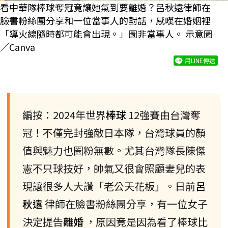
看中華隊棒球奪冠竟讓她氣到要離婚？呂秋遠律師在
臉書粉絲團分享和一位當事人的對話，感嘆在婚姻裡
「導火線隨時都可能會出現。」圖非當事人。 示意圖
／Canva
用LINE傳送
編按：2024年世界
棒球
12強賽由台灣奪
冠！不僅完封強敵日本隊，台灣球員的顏
值與魅力也圈粉無數。尤其台灣隊長陳傑
憲不只球技好，帥氣又很會照顧妻兒的表
現讓很多人大讚「老公天花板」。日前
呂
秋遠
律師在臉書粉絲團分享，有一位女子
決定提告
離婚
，原因竟是因為看了棒球比