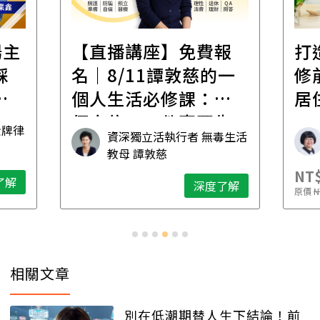
場主
【直播講座】免費報
打
踩
名｜8/11譚敦慈的一
修
職
個人生活必修課：一
居
個人住，五件事要先
金牌律
資深獨立活執行者 無毒生活
想清楚！
教母 譚敦慈
NT$
了解
深度了解
原價
N
相關文章
別在低潮期替人生下結論！前