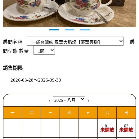
房間名稱
房
間型態
數量
銷售期限
2026-03-28～2026-09-30
一
二
三
四
五
六
日
01
02
未開放
未開放