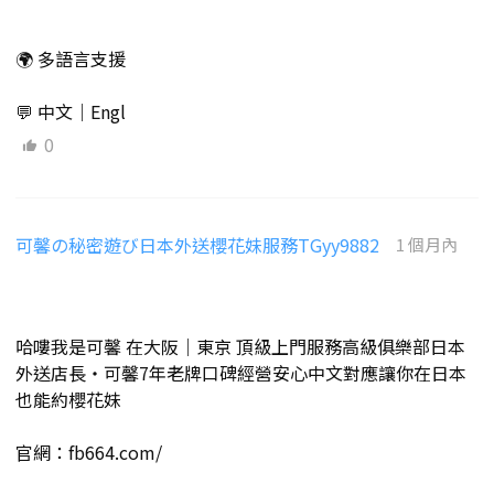
🌍 多語言支援
💬 中文｜Engl
0
可馨の秘密遊び日本外送櫻花妹服務TGyy9882
1 個月內
哈嘍我是可馨 在大阪｜東京 頂級上門服務高級俱樂部日本
外送店長・可馨7年老牌口碑經營安心中文對應讓你在日本
也能約櫻花妹
官網：fb664.com/