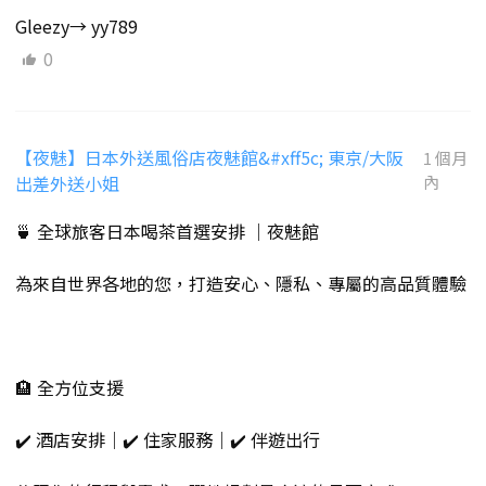
Gleezy→ yy789
0
【夜魅】日本外送風俗店夜魅館&#xff5c; 東京/大阪
1 個月
出差外送小姐
內
🍵 全球旅客日本喝茶首選安排 ｜夜魅館
為來自世界各地的您，打造安心、隱私、專屬的高品質體驗
🏨 全方位支援
✔️ 酒店安排｜✔️ 住家服務｜✔️ 伴遊出行