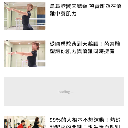
烏龜脖變天鵝頸 芭蕾雕塑在優
雅中養肌力
從圓肩駝背到天鵝頸！芭蕾雕
塑讓你肌力與優雅同時擁有
99%的人根本不想運動！熟齡
動起來的關鍵：想生活自理別