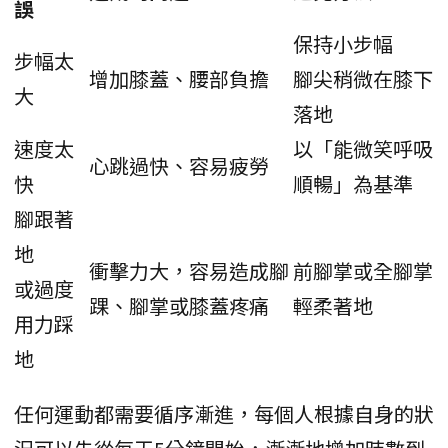
誤
保持小步幅
步幅太
增加膝蓋、腰部負擔
腳尖稍微在膝下
大
落地
速度太
以「能微笑呼吸
心跳過快、容易疲勞
快
順暢」為基準
腳跟著
地
衝擊力大，容易造成腳
前腳掌或全腳掌
或過度
踝、腳掌或膝蓋疼痛
輕柔著地
用力踩
地
任何運動都需要循序漸進，每個人根據自身的狀