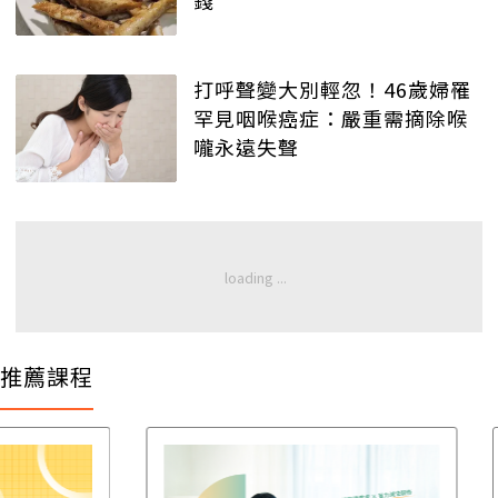
錢
打呼聲變大別輕忽！46歲婦罹
罕見咽喉癌症：嚴重需摘除喉
嚨永遠失聲
推薦課程