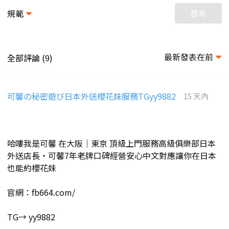
規範
發布
最新發表在前
全部評論 (
)
9
可馨の秘密遊び日本外送櫻花妹服務TGyy9882
15 天內
哈嘍我是可馨 在大阪｜東京 頂級上門服務高級俱樂部日本
外送店長・可馨7年老牌口碑經營安心中文對應讓你在日本
也能約櫻花妹
官網：fb664.com/
TG→ yy9882