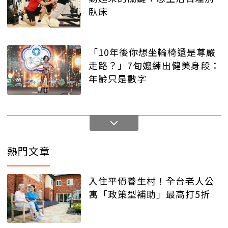
臥床
「10年後你想坐輪椅還是尊嚴
走路？」7旬嬤練出健美身段：
年齡只是數字
熱門文章
入住平價養生村！全台老人公
寓「政策型補助」最高打5折