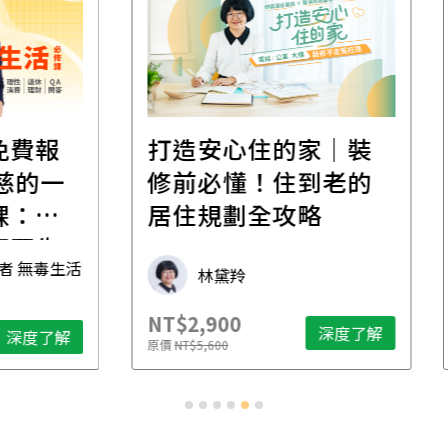
遺
報
打造安心住的家｜裝
財
一
修前必懂！住到老的
產
一
居住規劃全攻略
先
毒生活
林黛羚
NT$2,900
NT$
深度了解
了解
原價
NT$5,600
原價
N