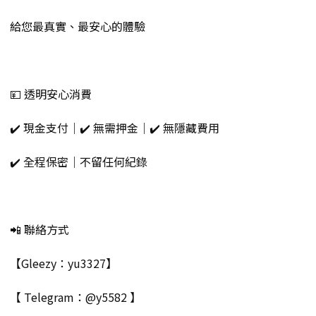
給您最真實、最安心的體驗
💴 透明安心消費
✔️ 現金支付｜✔️ 無需押金｜✔️ 無隱藏費用
✔️ 全程保密｜不留任何紀錄
📲 聯絡方式
【Gleezy：yu3327】
【 Telegram：@y5582 】