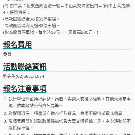
(2) 南二高：接東西向國道十號→中山高交流道出口→(同中山高路線)
4、停車資訊：
-高軟園區綜合大樓B1停車場。
-高軟園區鴻海大樓B3停車場。
(皆為收費停車場，每小時30元，一天最高200元。)
報名費用
免費
活動聯絡資訊
劉先生(02)6631-1574
報名注意事項
1.
執行單位保留議程調整、講者、與談人安排之權利，其他未規定事
項，依本網站公布資訊為準。
2.
為響應環保，請盡量自備茶杯及餐具，會場不提供拋棄式餐具。
3.
敬請響應節能減碳政策儘量搭乘大眾交通運輸工具，本次活動恕不
提供停車位。