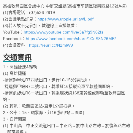
高雄軟體園區會議中心 中庭交誼廳(高雄市前鎮區復興四路12號A棟)
(1)會場電話：(07)536-2919
(2)會議地點詳見：
https://www.utopie.url.tw/L.pdf
(3)若因故不克參加，歡迎線上直播觀看：
YouTube：
https://www.youtube.com/live/3a7fg9N62fs
Facebook：
https://www.facebook.com/share/1CeS8N26ME/
(4)會議資料：
https://reurl.cc/N2mlW9
交通資訊
1、高雄捷運&輕軌
(1) 高雄捷運
-捷運獅甲站R7四號出口，步行10-15分鐘抵達。
-捷運獅甲站R7二號出口，轉乘紅16接駁公車至軟體園區站。
-捷運凱旋站R6一號出口，轉乘環狀線168東幹線或輕軌至軟體園區
站。
(2) 輕軌：軟體園區站-直走1分鐘抵達。
2、公車：15、環狀線、紅16(獅甲站→園區)
3、自行開車
(1) 中山高：中正交流道出口→中正路→於中山路左轉→於復興路右轉
→即可抵達。