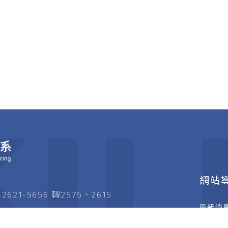
KU 
網站
-2621-5656 轉2575、2615
最新消
7新北市淡水區英專路151號工學大樓E629室
高中生