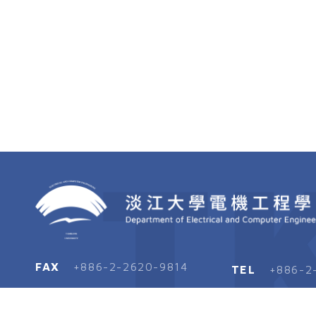
T
FAX
+886-2-2620-9814
TEL
+886-2
MAIL
tetx@oa.tku.edu.tw
ADD
2513