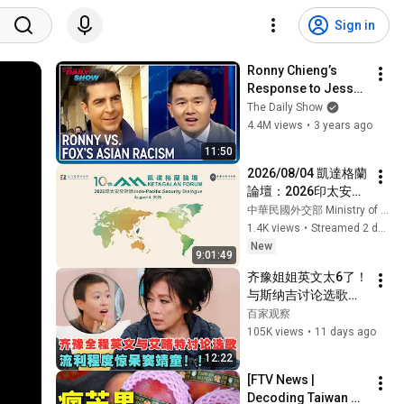
Sign in
Ronny Chieng’s 
Response to Jesse 
Watters’s Anti-Asian 
The Daily Show
Racism | The Daily 
4.4M views
•
3 years ago
Show
11:50
2026/08/04 凱達格蘭
論壇：2026印太安全
對話【Ketagalan 
中華民國外交部 Ministry of Foreign Affairs, ROC〈Taiwan〉
Forum: 2026 Indo-
1.4K views
•
Streamed 2 days ago
Pacific Security 
New
9:01:49
Dialogue】
齐豫姐姐英文太6了！
与斯纳吉讨论选歌迎
战jessie j,流利英文经
百家观察
验窦靖童！｜歌手26
105K views
•
11 days ago
12:22
[FTV News | 
Decoding Taiwan 