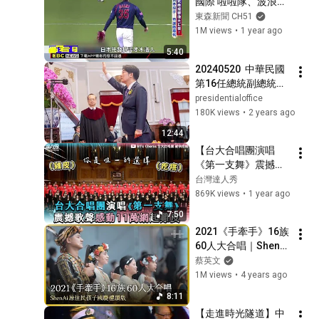
國際 啦啦隊、波浪舞 
魅力十足 @newsebc
東森新聞 CH51
1M views
•
1 year ago
5:40
20240520  中華民國
第16任總統副總統宣
誓就職典禮
presidentialoffice
180K views
•
2 years ago
12:44
【台大合唱團演唱
《第一支舞》震撼歌
聲感動11萬網起雞
台灣達人秀
皮】｜@NTUChorus
869K views
•
1 year ago
7:50
2021《手牽手》16族
60人大合唱｜ShenAi
原住民孩子 國慶禮讚
蔡英文
版
1M views
•
4 years ago
8:11
【走進時光隧道】中