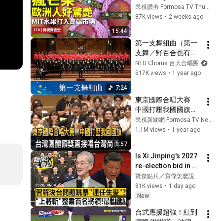
Mangoes’ Journey 
民視讚夯 Formosa TV Thumbs Up
to Europe] Taiwan 
87K views
•
2 weeks ago
Mangoes 
15:44
Transformed into 
第一支舞組曲（第一
Premium L...
支舞／野百合也有春
天／為何夢見他）
NTU Chorus 台大合唱團
（黃威齊編曲）- 
517K views
•
1 year ago
National Taiwan 
7:24
University Chorus
東京國際合唱大賽　
中國打壓我國國旗　
台灣團體奪金直接唱
民視新聞網 Formosa TV News network
台灣尚勇－民視新聞
1.1M views
•
1 year ago
1:57
Is Xi Jinping's 2027 
re-election bid in 
jeopardy?
寶傑點兵／寶傑怎麼說
81K views
•
1 day ago
New
31:31
台式應援超強！紅到