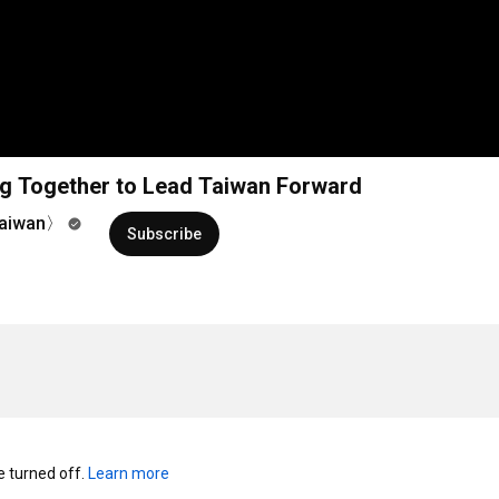
her to Lead Taiwan Forward
Taiwan〉
Subscribe
turned off. 
Learn more