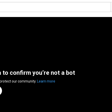
n to confirm you’re not a bot
 protect our community.
Learn more