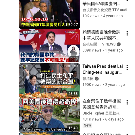
華民國67年國慶閱兵
大典 漢威演習(字幕
台視影音文化資產 TTV audiovisual cultural assets
版) 1978 R.O.C 
10K views
•
4 years ago
National Day Military 
1:30:07
Parade (Taiwan, 
賴清德國慶晚會致詞 
1978.10.10 )
中華人民共和國不可
能是「祖國」【一刀
台視新聞 TTV NEWS
未剪看新聞】
309K views
•
1 year ago
9:37
Taiwan President Lai 
Ching-te's Inaugural 
Address
賴清德
190K views
•
2 years ago
28:38
在台灣住了幾年後 回
美國竟然覺得超奇怪
｜反向文化衝擊  
Uncle Topher 美國叔叔
American Reverse 
431K views
•
6 days ago
Culture Shock
New
16:40