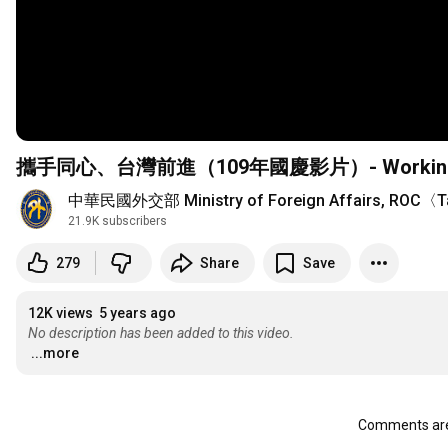
攜手同心、台灣前進（109年國慶影片）- Working Toget
中華民國外交部 Ministry of Foreign Affairs, ROC〈
21.9K subscribers
279
Share
Save
12K views
5 years ago
No description has been added to this video.
...more
Comments are 