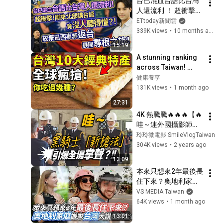
台巴混血台語比台灣
人還流利 ！ 超衝擊！
剛來北部講台語竟沒
ETtoday新聞雲
人聽得懂？！ 放棄巴
339K views
•
10 months ago
西事業返台展開尋根
15:19
之旅！｜豈有此呂 
A stunning ranking 
EP177 精華｜Kevin 
across Taiwan! 
Tai戴凱文
Pineapple cake only 
健康養享
ranked 6th: This 
131K views
•
1 month ago
century-old legend 
27:31
is...
4K 熱騰騰🔥🔥🔥【🔥
哇～連外國攝影師也
來了？黑騎士「新槍
玲玲微電影 SmileVlogTaiwan
法」引爆全場掌聲 👏
304K views
•
2 years ago
👏👏👏👏～】中正紀
13:09
念堂海軍儀隊禮兵交
本來只想來2年最後長
接儀式【玲玲微電影 
住下來？奧地利家庭
SmileVlog】
搬來台灣大讚超安全
VS MEDIA Taiwan
｜VS MEDIAｘ
64K views
•
1 month ago
@lexww
13:01