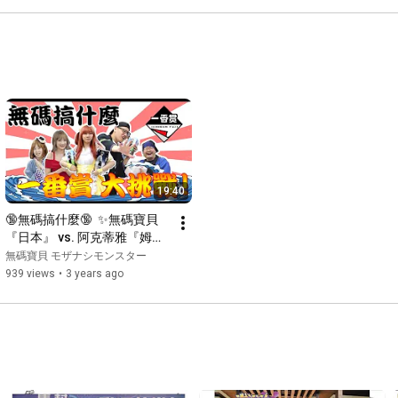
.

🎸=========================🎸
19:40
🔞無碼搞什麼🔞  ✨無碼寶貝
『日本』 vs. 阿克蒂雅『姆
卡』✨『新世紀福音戰士』一
無碼寶貝 モザナシモンスター
番賞爭奪大挑戰！！！ 為了自
939 views
•
3 years ago
身所愛，雙方經歷一番可怕的
任務挑戰後，最終到底獎落誰
家呢！？ ＠ 貓腳印 - 新店店