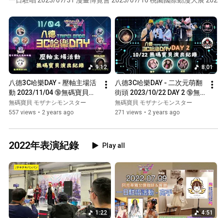
嘉年華 X 世界COSPLAY高峰會 台灣代表選拔會 2023/05/27 歐卡愛莉特
山科大 K.D.F 23 2023/04/30 PF38 音樂肥皂箱 & 場外演出 2023/02/05 FF40 場外演出 2023/01/31
台北國際動漫節
9:12
8:01
八德3C哈樂DAY - 壓軸主場活
八德3C哈樂DAY - 二次元萌翻
動 2023/11/04 🔞無碼寶貝🔞
街頭 2023/10/22 DAY 2 🔞無
演出紀錄剪輯 ft. 
碼寶貝🔞演出紀錄剪輯 ft. 
無碼寶貝 モザナシモンスター
無碼寶貝 モザナシモンスター
@pc_gps_music  、Allen、
@pc_gps_music 、Allen、
557 views
•
2 years ago
271 views
•
2 years ago
魔女學院女僕咖啡館、Devil 
夢見女僕咖啡館、Devil Kiss
Kiss、狐狸假面Aoi
2022年表演紀錄
Play all
1:22
4:51