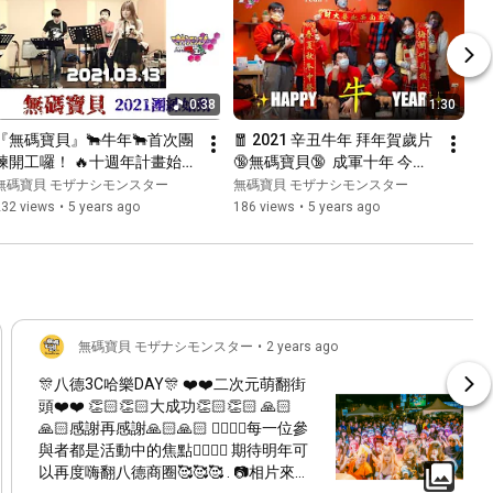
0:38
1:30
『無碼寶貝』🐂牛年🐂首次團
🧧 2021 辛丑牛年 拜年賀歲片 
練開工囉！ 🔥十週年計畫始動
🔞無碼寶貝🔞  成軍十年 今年
🔥
請多多指教 🧧
無碼寶貝 モザナシモンスター
無碼寶貝 モザナシモンスター
232 views
•
5 years ago
186 views
•
5 years ago
無碼寶貝 モザナシモンスター
•
2 years ago
🎊八德3C哈樂DAY🎊 ❤️❤️二次元萌翻街
頭❤️❤️ 👏🏻👏🏻大成功👏🏻👏🏻 🙏🏻
🙏🏻感謝再感謝🙏🏻🙏🏻 👍🏻👍🏻每一位參
與者都是活動中的焦點👍🏻👍🏻 期待明年可
以再度嗨翻八德商圈🥰🥰🥰 . 📷相片來