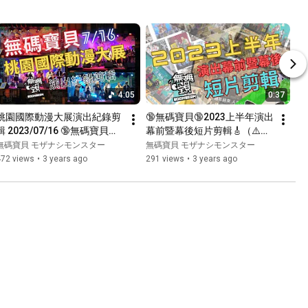
4:05
0:37
桃園國際動漫大展演出紀錄剪
🔞無碼寶貝🔞2023上半年演出
輯 2023/07/16 🔞無碼寶貝🔞 
幕前暨幕後短片剪輯🎸（⚠️開
ft. Pc全球定位裝置
頭背景音有彩蛋⚠️）
無碼寶貝 モザナシモンスター
無碼寶貝 モザナシモンスター
472 views
•
3 years ago
291 views
•
3 years ago