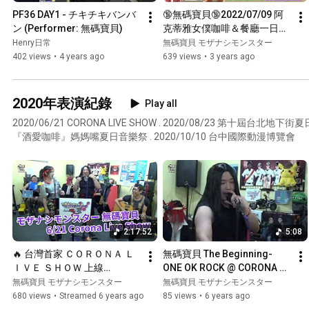
PF36 DAY1 - チキチキバンバ
🔞無碼寶貝🔞2022/07/09 阿
ン (Performer: 無碼寶貝)
克蒂雅女僕咖啡＆餐廳一日駐
唱活動🎤高手 - 朝が来る🎤
Henry日常
無碼寶貝 モザナシモンスター
402 views
•
4 years ago
639 views
•
3 years ago
2020年表演紀錄
Play all
2020/06/21 CORONA LIVE SHOW . 2020/08/23 第十屆台北地下街夏日花火浴衣祭 . 2020/09/20
『酒愛咖啡』媽媽嘴夏日音樂祭 . 2020/10/10 台中國際動漫博覽會
2:17:52
5:08
🔥 台灣首家 ＣＯＲＯＮＡ Ｌ
無碼寶貝 The Beginning-
ＩＶＥ ＳＨＯＷ 上線
ONE OK ROCK @ CORONA 
啦！！！ 🔥 『無碼寶貝在線
LIVE SHOW (2020.06.21)
無碼寶貝 モザナシモンスター
無碼寶貝 モザナシモンスター
演唱』🔥
680 views
•
Streamed 6 years ago
85 views
•
6 years ago