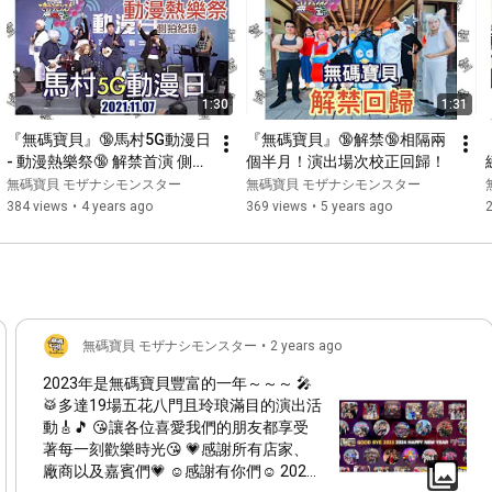
1:30
1:31
『無碼寶貝』🔞馬村5G動漫日 
『無碼寶貝』🔞解禁🔞相隔兩
- 動漫熱樂祭🔞 解禁首演 側拍
個半月！演出場次校正回歸！
VLOG feat. A拔 & 武義 津輕三
無碼寶貝 モザナシモンスター
無碼寶貝 モザナシモンスター
味線演奏者 ＆ Ena絵奈 
384 views
•
4 years ago
369 views
•
5 years ago
（2021.11.07）
無碼寶貝 モザナシモンスター
•
2 years ago
2023年是無碼寶貝豐富的一年～～～ 🎤
🥁多達19場五花八門且玲琅滿目的演出活
動🎸🎵 😘讓各位喜愛我們的朋友都享受
著每一刻歡樂時光😘 💗感謝所有店家、
廠商以及嘉賓們💗 ☺️感謝有你們☺️ 2023