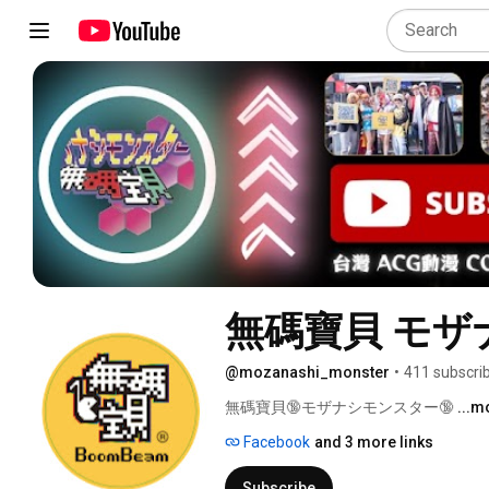
無碼寶貝 モ
@mozanashi_monster
•
411 subscri
無碼寶貝🔞モザナシモンスター🔞 
...m
Facebook
and 3 more links
Subscribe