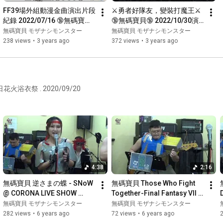
🔝Allen · A小調音樂 • Aminor Music🎸

FF39場外組動漫金曲演出片段
⚔️勇者好隊友，變裝打魔王⚔️ 
@allenhs0912

紀錄 2022/07/16 🔞無碼寶貝
🔞無碼寶貝🔞 2022/10/30演
🔝狐狸假面

🔞 ft. 提琴手小伊
出全記錄 ＠ 桃園市長候選人
無碼寶貝 モザナシモンスター
無碼寶貝 モザナシモンスター
@kamen_no_kitsune

鄭運鵬北桃園競選總部
238 views
•
3 years ago
372 views
•
3 years ago
@zexal9980 Aoi

🔝魔女學院Witch Hat 女僕咖啡廳 🔮

@witchhat_official

@witchhat_chuchu チュチュ

@witchhat_nanase 七瀨

@witchhat_sana 紗夏

🔝Devil Kiss コンカフェ&バー😈

@devil_kiss_cafe

@ko_ko_a___dk___ 可可亞

@dk_yuzu_4 柚子

.

🎸=========================🎸

.

4:38
2:16
🔞無碼寶貝🔞ＩＧ :

＠mozanashi_monster  

無碼寶貝 逆さまの蝶 - SNoW 
無碼寶貝 Those Who Fight 
@ CORONA LIVE SHOW 
Together-Final Fantasy VII 
https://www.facebook.com/boombeamband
(2020.06.21)
Remake @ CORONA LIVE 
無碼寶貝 モザナシモンスター
無碼寶貝 モザナシモンスター
SHOW (2020.06.21)
282 views
•
6 years ago
72 views
•
6 years ago
https://www.youtube.com/@mozanashi_mo...