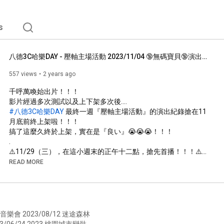
s
八德3C哈樂DAY - 壓軸主場活動 2023/11/04 🔞無碼寶貝🔞演出紀錄剪輯 ft. @pc_gps_music  、Allen、魔女學院女僕咖啡館、Devil Kiss、狐狸假面Aoi
557 views
2 years ago
千呼萬喚始出片！！！

#八德3C哈樂DAY
 最終一週『壓軸主場活動』的演出紀錄搶在11
月底前終上架啦！！！

搞了這麼久終於上架，實在是『良い』😭😭😭！！！

.

⚠️11/29（三），在這小週末的正午十二點，搶先首播！！！⚠️

請大家務必要收看唷！！！

READ MORE
還沒訂閱 無碼寶貝 官方頻道的！

⬇️⬇️⬇️立馬、即刻、馬上！⬇️⬇️⬇️

給我小鈴鐺按下去！！！🔔🔔🔔

.

🎸=========================🎸

.

3/06/24 2023 桃園城市變裝