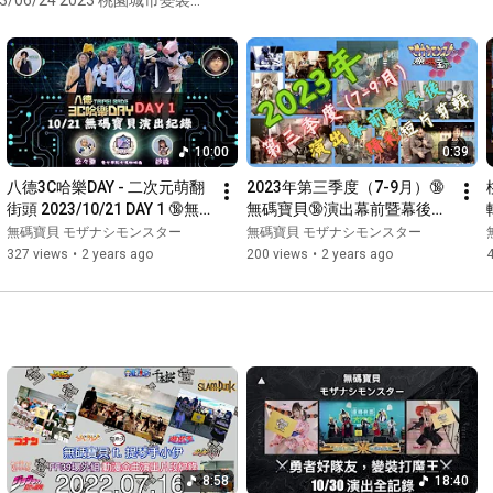
🎤 ▍無碼寶貝11/04出演曲目 ▍🎤

別駐演 2023/05/27 台南崑
1. めざせポケモンマスター ft. 可可亞、Aoi

2. 残酷な天使のテーゼ ft. Aoi

3. 炎 ft. チュチュ、Aoi

4. 世界が終るまでは••• ft. Aoi

5. メグメグ☆ファイアーエンドレスナイト ft. 紗夏、七瀨、柚子

.

10:00
0:39
💥 ▍ 無碼寶貝 ft. 魔女學院Witch Hat 女僕咖啡廳 & Devil Kiss & Pc
八德3C哈樂DAY - 二次元萌翻
2023年第三季度（7-9月）🔞
全球定位裝置 & 狐狸假面 Aoi 出演成員 ▍💥

街頭 2023/10/21 DAY 1 🔞無
無碼寶貝🔞演出幕前暨幕後精
🔝無碼寶貝🔞

碼寶貝🔞演出紀錄剪輯 ft. 
彩短片剪輯
無碼寶貝 モザナシモンスター
無碼寶貝 モザナシモンスター
@mozanashimonster

@pc_gps_music、
327 views
•
2 years ago
200 views
•
2 years ago
🔝團長千鳥 （無IG）

@PocketHarmonic、Allen、
🔝男主唱阿謙🎤

魔女學院女僕咖啡
@shishio0708

🔝鼓手日本🥁

@japanity_hsu

🔝Pc全球定位裝置🎻

@pc_liao

🔝隱藏版KB手哲公🎹

@tetsuko_melon

🔝8度音樂空間 八度音樂空間阿新🎸

@starchen777

8:58
18:40