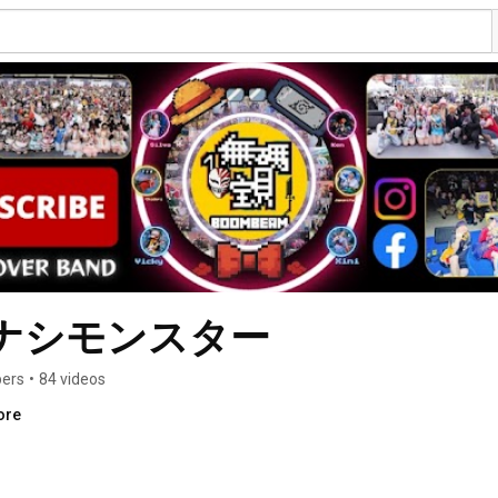
ザナシモンスター
bers
•
84 videos
ore