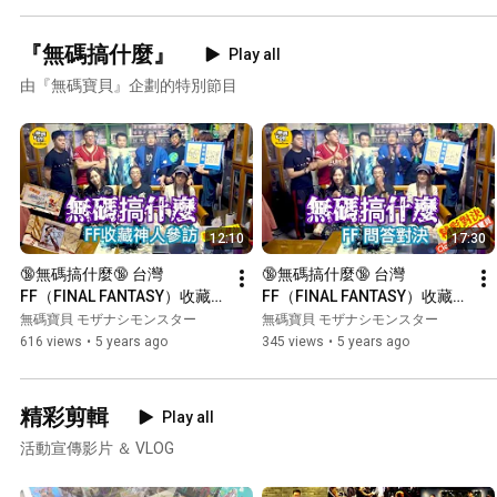
『無碼搞什麼』
Play all
由『無碼寶貝』企劃的特別節目
12:10
17:30
🔞無碼搞什麼🔞 台灣
🔞無碼搞什麼🔞 台灣
FF（FINAL FANTASY）收藏神
FF（FINAL FANTASY）收藏神
人Cloud Ko參訪實錄 ✨稀有
人Cloud Ko參訪實錄 ✨無碼
無碼寶貝 モザナシモンスター
無碼寶貝 モザナシモンスター
收藏品 完整公開✨ （上集）
寶貝挑戰FF神人 頂尖對決 ✨ 
616 views
•
5 years ago
345 views
•
5 years ago
（下集）
精彩剪輯
Play all
活動宣傳影片 ＆ VLOG