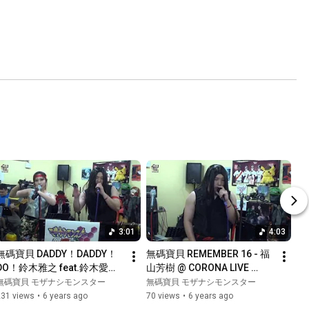
3:01
4:03
無碼寶貝 DADDY！DADDY！
無碼寶貝 REMEMBER 16 - 福
DO！鈴木雅之 feat.鈴木愛理 
山芳樹 @ CORONA LIVE 
@ CORONA LIVE SHOW 
SHOW (2020.06.21)
無碼寶貝 モザナシモンスター
無碼寶貝 モザナシモンスター
(2020.06.21)
231 views
•
6 years ago
70 views
•
6 years ago