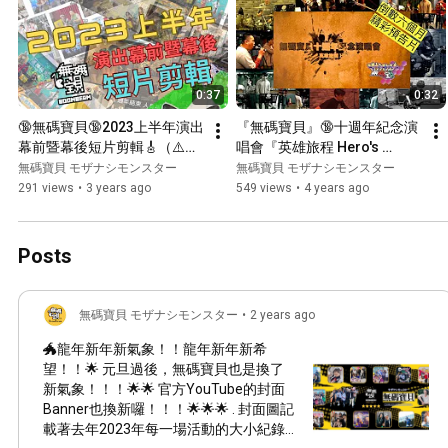
0:37
0:32
🔞無碼寶貝🔞2023上半年演出
『無碼寶貝』🔞十週年紀念演
幕前暨幕後短片剪輯🎸（⚠️開
唱會『英雄旅程 Hero's 
頭背景音有彩蛋⚠️）
Journey』🔞 ✨倒數六個月✨ 
無碼寶貝 モザナシモンスター
無碼寶貝 モザナシモンスター
精彩預告片✨
291 views
•
3 years ago
549 views
•
4 years ago
Posts
無碼寶貝 モザナシモンスター
•
2 years ago
🐲龍年新年新氣象！！龍年新年新希
望！！🌟 元旦過後，無碼寶貝也是換了
新氣象！！！🌟🌟 官方YouTube的封面
Banner也換新囉！！！🌟🌟🌟 . 封面圖記
載著去年2023年每一場活動的大小紀錄