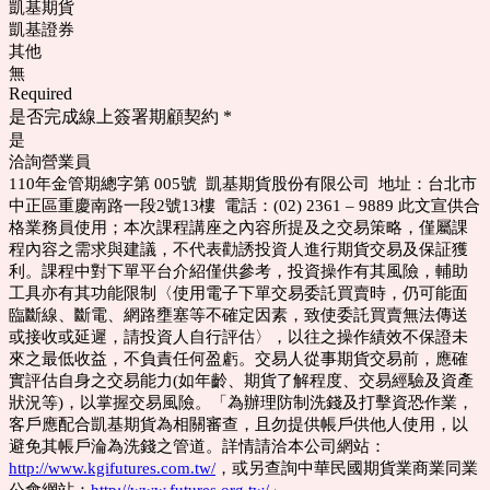
凱基期貨
凱基證券
其他
無
Required
是否完成線上簽署期顧契約
*
是
洽詢營業員
110年金管期總字第 005號 凱基期貨股份有限公司 地址：台北市
中正區重慶南路一段2號13樓 電話：(02) 2361 – 9889 此文宣供合
格業務員使用；本次課程講座之內容所提及之交易策略，僅屬課
程內容之需求與建議，不代表勸誘投資人進行期貨交易及保証獲
利。課程中對下單平台介紹僅供參考，投資操作有其風險，輔助
工具亦有其功能限制〈使用電子下單交易委託買賣時，仍可能面
臨斷線、斷電、網路壅塞等不確定因素，致使委託買賣無法傳送
或接收或延遲，請投資人自行評估〉，以往之操作績效不保證未
來之最低收益，不負責任何盈虧。交易人從事期貨交易前，應確
實評估自身之交易能力(如年齡、期貨了解程度、交易經驗及資產
狀況等)，以掌握交易風險。「為辦理防制洗錢及打擊資恐作業，
客戶應配合凱基期貨為相關審查，且勿提供帳戶供他人使用，以
避免其帳戶淪為洗錢之管道。詳情請洽本公司網站：
http://www.kgifutures.com.tw/
，或另查詢中華民國期貨業商業同業
公會網站：
http://www.futures.org.tw/
」