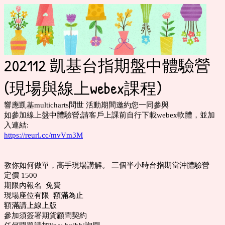
202112 凱基台指期盤中體驗營
(現場與線上webex課程)
響應凱基multicharts問世 活動期間邀約您一同參與
如參加線上盤中體驗營;請客戶上課前自行下載webex軟體，並加
入連結:
https://reurl.cc/mvVm3M
教你如何做單，高手現場講解。 三個半小時台指期當沖體驗營
定價 1500
期限內報名 免費
現場座位有限 額滿為止
額滿請上線上版
參加須簽署期貨顧問契約