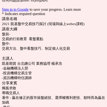
任何問題請加line: hxjbhj詢問
Sign in to Google
to save your progress.
Learn more
* Indicates required question
講座名稱
2021 凱基盤中交易技巧探討 (現場與線上webex課程)
講座大綱
盤前-
交易的行前教育 看盤重點
盤中-
交易方法、盤中看盤技巧、制定個人化交易
主講人
凱基期貨 台北總公司 業務協理 楊承浩
-金融機構法人部
-投資機構交易主管
-資訊機構特任講師
分享來賓
獨孤求敗
專職交易人
著作 : 贏在修正的股市操盤絕技、選擇權獲利密技、順時而為贏在
加碼