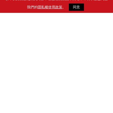
我們的
隱私權使用政策
。
同意
從聯名到生活場域：IP體驗經濟正在改
寫品牌溝通規則
文／貝立德營業四部副總監 林君玲
在商品同質化日益加劇的市場中，品牌差異已不再只來自產
品本身，而是來自「是否能被感受」。隨著生活壓力與資訊
密度持續上升，消費者價值觀正從物質導向轉向感受導向，
情緒支持與心靈慰藉逐漸成為日常生活的核心需求。
研究顯示，高達71%的消費者將「生活感受與氛圍」視為最
重要的追求，另有 77% 認為設計所帶來的感知價值高於實
用性。這反映出消費行為已由滿足功能需求，轉向尋求情緒
釋放與心理慰藉。如此一來，商品與空間設計的角色，也從
附加價值升級為承載情緒的體驗載體。在此趨勢下，體驗型
消費逐步取代傳統商品導向，品牌若能透過場域規劃與沉浸