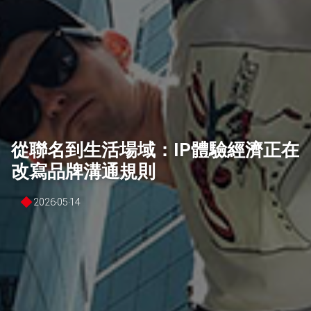
關於我們
焦點訊息
全方位服務
從聯名到生活場域：IP體驗經濟正在
貝立德觀點
改寫品牌溝通規則
媒體關鍵趨勢
2026‧05‧14
顧客體驗趨勢
案例分享
聯絡我們