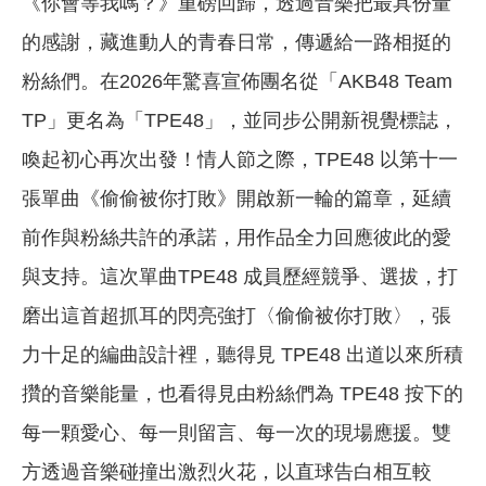
《你會等我嗎？》重磅回歸，透過音樂把最具份量
的感謝，藏進動人的青春日常，傳遞給一路相挺的
粉絲們。在2026年驚喜宣佈團名從「AKB48 Team
TP」更名為「TPE48」，並同步公開新視覺標誌，
喚起初心再次出發！情人節之際，TPE48 以第十一
張單曲《偷偷被你打敗》開啟新一輪的篇章，延續
前作與粉絲共許的承諾，用作品全力回應彼此的愛
與支持。這次單曲TPE48 成員歷經競爭、選拔，打
磨出這首超抓耳的閃亮強打〈偷偷被你打敗〉，張
力十足的編曲設計裡，聽得見 TPE48 出道以來所積
攢的音樂能量，也看得見由粉絲們為 TPE48 按下的
每一顆愛心、每一則留言、每一次的現場應援。雙
方透過音樂碰撞出激烈火花，以直球告白相互較