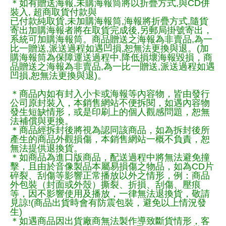
＊如有贈送海報,未購海報筒將以折疊方式,與CD併
裝入, 超商取貨付款與
已付款純取貨,未加購海報筒,海報將折疊方式,隨貨
寄出加購海報者將在取貨完成後,另郵局掛號寄出，
系統可加購海報筒。商品贈送之海報為非賣品,為一
比一贈送,派送過程如遇凹損,恕無法更換與退。(加
購海報筒為保障運送過程中.降低損壞海報毀損，商
品贈送之海報為非賣品,為一比一贈送,派送過程如遇
凹損,恕無法更換與退)。
＊商品內如有封入小卡或海報等內容物，皆由發行
公司原封裝入，本銷售網站不便拆閱，如遇內容物
發生短缺情形，或是印刷上的個人觀感問題，恕無
法補償與更換。
＊商品經拆封後將視為認同該商品，如為拆封後所
產生的商品外觀損傷，本銷售網站一概不負責，恕
無法提供退換貨。
＊如商品為進口版商品，配送過程中將無法避免撞
擊，且由於音像製品本屬易損傷之物品，如為CD片
碎裂、刮傷等影響正常播放以外之情形，例：商品
外包裝（封面或外殼）撕裂、折損、刮傷、壓痕
等，因不影響使用及播放，一律無法退換貨，敬請
見諒!(商品出貨時會有防震包裝，避免以上情況發
生)
＊如遇商品因出貨廠商無法製作導致斷貨情形，客