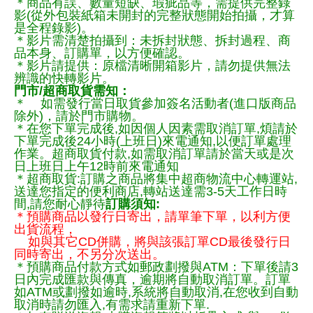
＊商品有誤、數量短缺、瑕疵品等，需提供完整錄
影(從外包裝紙箱未開封的完整狀態開始拍攝，才算
是全程錄影)。
＊影片需清楚拍攝到：未拆封狀態、拆封過程、商
品本身、訂購單，以方便確認。
＊影片請提供：原檔清晰開箱影片，請勿提供無法
辨識的快轉影片。
門市/超商取貨需知：
＊ 如需發行當日取貨參加簽名活動者(進口版商品
除外)，請於門市購物。
＊在您下單完成後,如因個人因素需取消訂單,煩請於
下單完成後24小時(上班日)來電通知,以便訂單處理
作業。超商取貨付款,如需取消訂單請於當天或是次
日上班日上午12時前來電通知
＊超商取貨:訂購之商品將集中超商物流中心轉運站,
送達您指定的便利商店,轉站送達需3-5天工作日時
間,請您耐心靜待
訂購須知:
＊預購商品以發行日寄出，請單筆下單，以利方便
出貨流程，
如與其它CD併購，將與該張訂單CD最後發行日
同時寄出，不另分次送出。
＊預購商品付款方式如郵政劃撥與ATM：下單後請3
日內完成匯款與傳真，逾期將自動取消訂單。訂單
如ATM或劃撥如逾時,系統將自動取消,在您收到自動
取消時請勿匯入,有需求請重新下單.