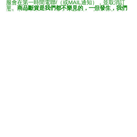
服會在第一時間電聯/（或MAIL通知），並取消訂
單。
商品斷貨是我們都不樂見的，一但發生，我們
通知方式會有email/或者致電告知，請務必留意任
何來信。
賣場有隨時更改購買需知條款的權利。
＊專輯說明得購物須知:(請至首頁購物需知參閱)
5大門市
團購
聯絡我們
5大徵人
5大金榜
友站連結
超商取貨
社群媒體
臺灣網路認證
TEL：06-2282886 FAX：06-
2285023
上班時間：AM10:00~PM18:00 (六日休假)