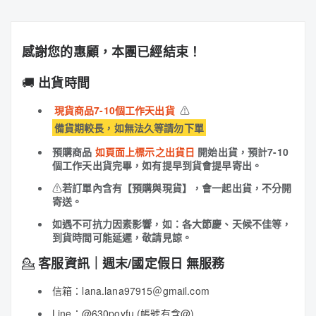
感謝您的惠顧，本團已經結束！
🚚
出貨時間
現貨商品7-10個工作天出貨
⚠
備貨期較長，如無法久等請勿下單
預購商品
如頁面上標示之出貨日
開始出貨，預計7-10
個工作天出貨完畢，如有提早到貨會提早寄出。
⚠
若訂單內含有【預購與現貨】，會一起出貨，不分開
寄送。
如遇不可抗力因素影響，如：各大節慶、天候不佳等，
到貨時間可能延遲，敬請見諒。
💁
客服資訊｜週末/國定假日 無服務
信箱：lana.lana97915＠gmail.com
Line：
@630poyfu
(帳號有含@)