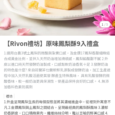
1
/
5
【Rivon禮坊】原味鳳梨酥9入禮盒
1.選用台農3號土鳳梨的微酸與紮實口感，及金鑽17鳳梨香甜細緻結
合成黃金比例，並拌入天然奶油增加滑順感，鳳梨餡酸甜不膩 2.外
皮以進口純天然發酵奶油製成，口感鬆軟奶油香氣十足 3.發酵奶油
的特色是什麼? 來自荷蘭菲仕蘭新鮮乳源製成發酵奶油，加工生產過
程中加入天然乳酸活菌使其發 酵產生特殊風味， 具有乳酸發酵的微
酸香味，較一般奶油更具保濕性，使產品保持良好的口感。 4..無添
加香料色素防腐劑
禮坊
1.外盒呈現鳳梨生長的每個型態並將其濃縮進盒中，從裡到外寓意不
凡 2.金鑽鳳梨與土鳳梨之間結合，呈現最經典的鳳梨酥風味 3.濃郁
奶香餅皮，口口精緻果肉，纖維絲絲分明，難以言喻的鮮美口感 4.