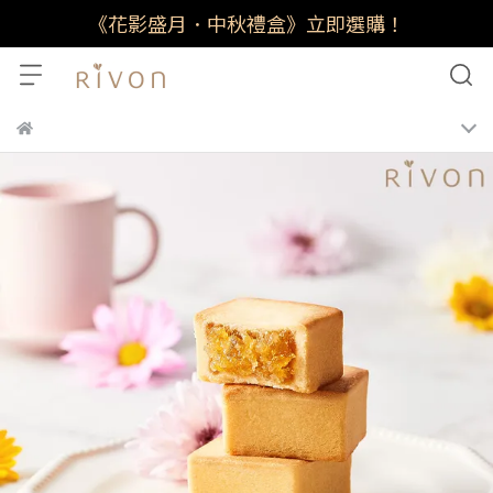
《花影盛月．中秋禮盒》立即選購！