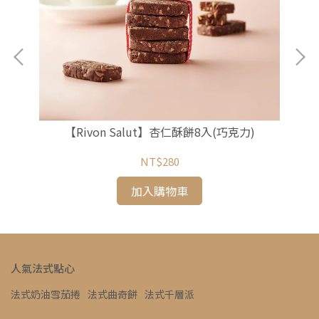
【Rivon Salut】杏仁酥餅8入(巧克力)
【
NT$280
加入購物車
人氣法式點心
法式奶油雪茄捲
法式曲奇餅
法式千層派