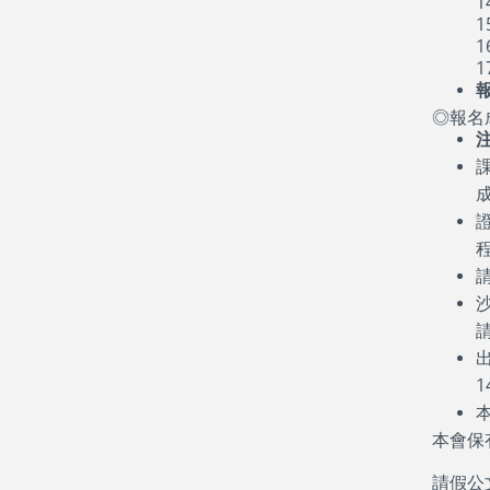
1
1
1
1
◎報名
課
證
1
本會保
請假公