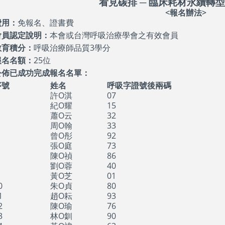
看見碳排
─
臨床耗材永續轉
<報名辦法>
費用：
免報名、證書費
會員認定說明：
本會或台灣呼吸治療學會之有效會員
教育積分：
呼吸治療師品質3學分
報名名額：
25位
公佈已成功完成報名名單：
序號
姓名
呼吸字證號後兩碼
許O淇
07
紀O耀
15
蕭O云
32
周O翰
33
曾O彤
92
張O庭
73
陳O禎
86
劉O蓉
40
黃O芝
01
0
朱O貞
80
1
趙O耘
93
2
陳O瑜
76
3
林O釧
90