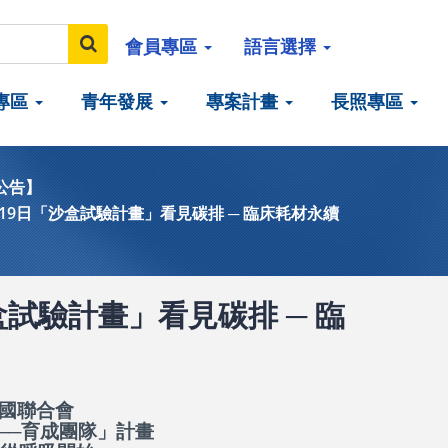
會員專區
語言選擇
專區
青年發展
專案計畫
長照專區
公告】
月19日「沙盒試驗計畫」看見碳排 ─ 臨床耗材永續
盒試驗計畫」看見碳排 ─ 臨
國聯合會
──
育成團隊」計畫