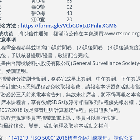
4
黃O禕
63
5
張O瑩
02
6
張O梅
43
7
江O宜
20
報名方法：
https://forms.gle/VCbGDxJxDPnhrXGM8
成功後，將以信件通知，額滿時公佈在本會網頁www.rtsroc.or
注意事項
程需全程參與並填寫(1)課前問卷、(2)課後問卷、(3)課後滿意度及(4)
成後，予以核發證明/證書，敬請配合完成。
書由台灣檢驗科技股份有限公司(General Surveillance Society
程」受訓證明。
請攜帶身分證刷卡報到，務必完成早上簽到、中午簽到、下午簽退
沙盒計畫SGS系列課程皆免收取報名費，請報名本研習會活動者
請務必於三天前來電本會告知，無故未出席者，將不得再報名本會
出席本課程者，享有後續SDGs碳淨零相關系列課程優先報名權，預
4067:2018 碳足跡管理與計算基礎課程」兩日證照課程。
本課程無規定學員需攜帶筆電上課，學員可以自行決定。
有最終修改、變更、活動解釋及取消本活動之權利。
文：
1141219『ISO 500012018標準介紹訓練課程』 請假公文