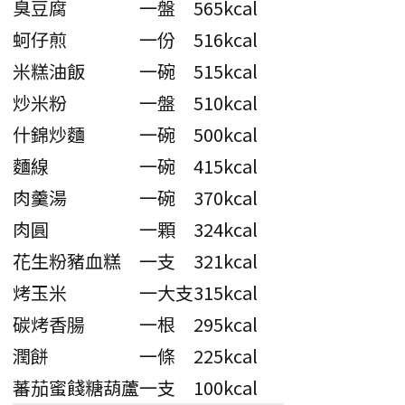
臭豆腐
一盤
565kcal
蚵仔煎
一份
516kcal
米糕油飯
一碗
515kcal
炒米粉
一盤
510kcal
什錦炒麵
一碗
500kcal
麵線
一碗
415kcal
肉羹湯
一碗
370kcal
肉圓
一顆
324kcal
花生粉豬血糕
一支
321kcal
烤玉米
一大支
315kcal
碳烤香腸
一根
295kcal
潤餅
一條
225kcal
蕃茄蜜餞糖葫蘆
一支
100kcal