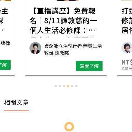
場主
【直播講座】免費報
打
踩
名｜8/11譚敦慈的一
修
職
個人生活必修課：一
居
個人住，五件事要先
金牌律
資深獨立活執行者 無毒生活
想清楚！
教母 譚敦慈
NT$
了解
深度了解
原價
N
相關文章