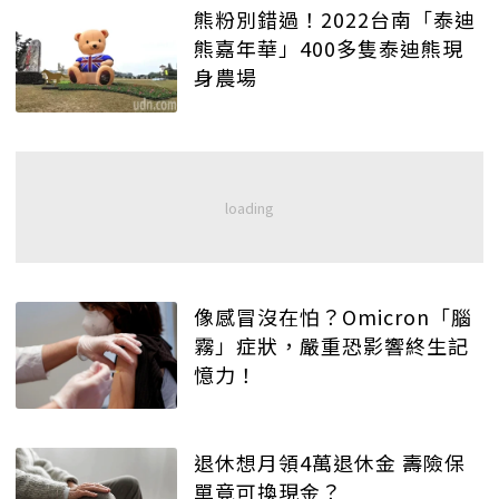
熊粉別錯過！2022台南「泰迪
熊嘉年華」400多隻泰迪熊現
身農場
像感冒沒在怕？Omicron「腦
霧」症狀，嚴重恐影響終生記
憶力！
退休想月領4萬退休金 壽險保
單竟可換現金？