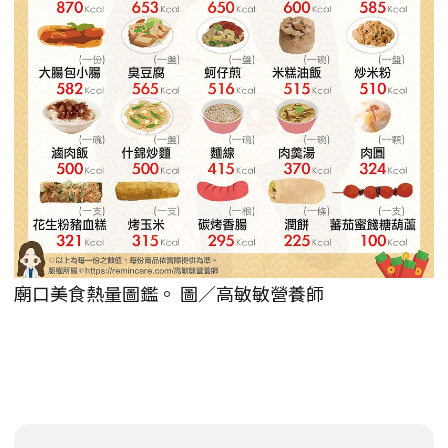
廟口美食熱量圖鑑。 圖／高敏敏營養師