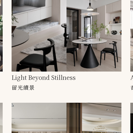
Light Beyond Stillness
留光續景