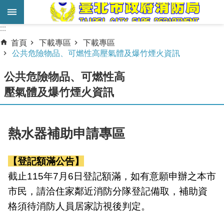
跳到主要內容區塊
:::
:::
進
首頁
下載專區
下載專區
階
公共危險物品、可燃性高壓氣體及爆竹煙火資訊
搜
公共危險物品、可燃性高
尋
壓氣體及爆竹煙火資訊
業
務
服
熱水器補助申請專區
務
【登記額滿公告】
機
關
截止115年7月6日登記額滿，如有意願申辦之本市
簡
市民，請洽住家鄰近消防分隊登記備取，補助資
介
格須待消防人員居家訪視後判定。
宣