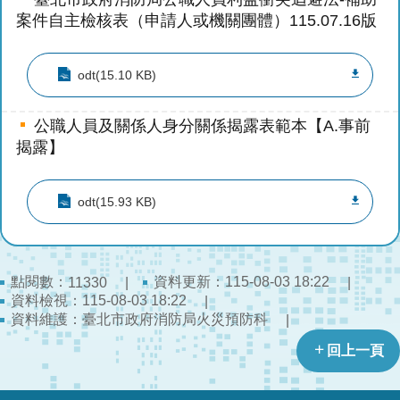
搶
案件自主檢核表（申請人或機關團體）115.07.16版
救
困
難
odt(15.10 KB)
地
區、
公職人員及關係人身分關係揭露表範本【A.事前
消
揭露】
防
通
道
odt(15.93 KB)
相
關
資
料
點閱數：
資料更新：115-08-03 18:22
11330
資料檢視：115-08-03 18:22
資料維護：臺北市政府消防局火災預防科
跑
馬
回上一頁
燈