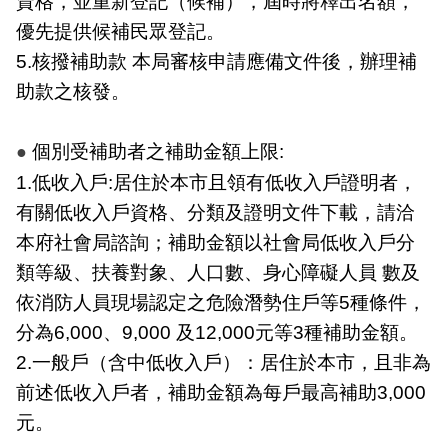
資格，並重新登記（候補），屆時將釋出名額，
檔
優先提供候補民眾登記。
案
應
5.核撥補助款 本局審核申請應備文件後，辦理補
用
助款之核發。
榮
譽
個別受補助者之補助金額上限:
●
榜
1.低收入戶:居住於本市且領有低收入戶證明者，
有關低收入戶資格、分類及證明文件下載，請洽
聯
本府社會局諮詢；補助金額以社會局低收入戶分
絡
資
類等級、扶養對象、人口數、身心障礙人員 數及
訊
依消防人員現場認定之危險潛勢住戶等5種條件，
分為6,000、9,000 及12,000元等3種補助金額。
相
關
2.一般戶（含中低收入戶）：居住於本市，且非為
連
前述低收入戶者，補助金額為每戶最高補助3,000
結
元。