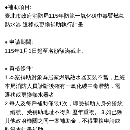
導
●補助項目:
教
臺北市政府消防局115年防範一氧化碳中毒暨燃氣
育
熱水器 遷移或更換補助執行計畫
下
載
申請期間:
●
專
115年1月1日起至名額額滿截止。
區
民
資格條件:
●
力
1.本案補助對象為居家燃氣熱水器安裝不當，且經
園
本局消防人員診斷後確有一氧化碳中毒潛勢，需
地
遷移或更換熱水器者。
政
2.每人及每戶補助僅限1次，即受補助人身分證統
府
一編號、受補助地址不得與 歷年重複。 3.如已獲
資
訊
其他政府機關之同一案補助金，不得重複申請或
公
取得本計畫補助。