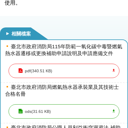
使用。
護
專
區
性
相關檔案
別
主
臺北市政府消防局115年防範一氧化碳中毒暨燃氣
流
熱水器遷移或更換補助申請說明及申請應備文件
化
專
pdf(340.51 KB)
區
申
臺北市政府消防局燃氣熱水器承裝業及其技術士
請
合格名冊
案
件
ods(31.61 KB)
火
災
臺北市政府消防局公職人員利益衝突迴避法-補助