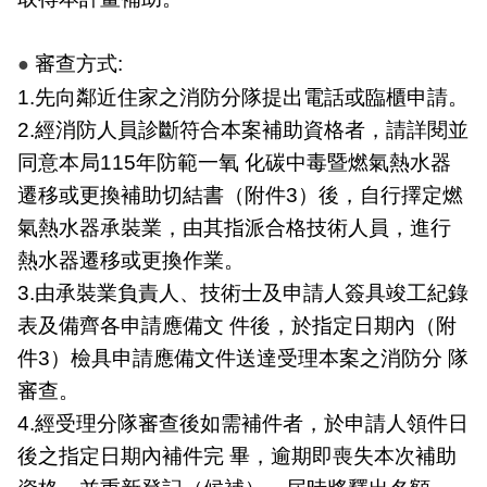
開
審查方式:
公
●
文
1.先向鄰近住家之消防分隊提出電話或臨櫃申請。
公
2.經消防人員診斷符合本案補助資格者，請詳閱並
開
同意本局115年防範一氧 化碳中毒暨燃氣熱水器
專
區
遷移或更換補助切結書（附件3）後，自行擇定燃
氣熱水器承裝業，由其指派合格技術人員，進行
統
熱水器遷移或更換作業。
計
資
3.由承裝業負責人、技術士及申請人簽具竣工紀錄
料
表及備齊各申請應備文 件後，於指定日期內（附
件3）檢具申請應備文件送達受理本案之消防分 隊
影
審查。
音
專
4.經受理分隊審查後如需補件者，於申請人領件日
區
後之指定日期內補件完 畢，逾期即喪失本次補助