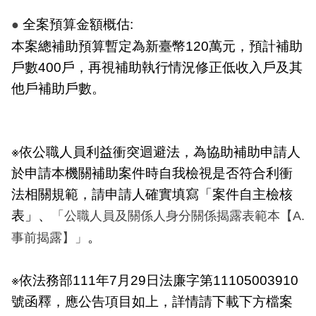
陽
光
全案預算金額概估:
●
法
本案總補助預算暫定為新臺幣120萬元，預計補助
案
戶數400戶，再視補助執行情況修正低收入戶及其
專
區
他戶補助戶數。
揭
弊
者
※依公職人員利益衝突迴避法，為協助補助申請人
保
於申請本機關補助案件時自我檢視是否符合利衝
護
法相關規範，請申請人確實填寫「案件自主檢核
專
表」、
區
「公職人員及關係人身分關係揭露表範本【A.
。
事前揭露】」
個
人
※依法務部111年7月29日法廉字第11105003910
資
料
號函釋，應公告項目如上，詳情請下載下方檔案
保