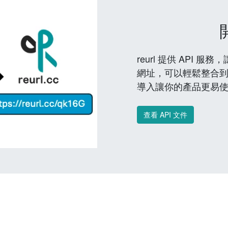
reurl 提供 API
網址，可以輕鬆整合
導入讓你的產品更易
查看 API 文件