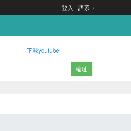
登入
語系
下載youtube
縮址