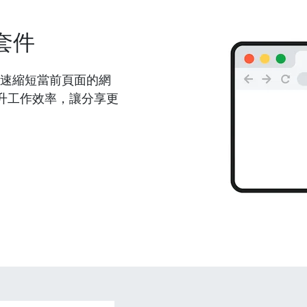
套件
能夠快速縮短當前頁面的網
升工作效率，讓分享更