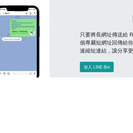
只要將長網址傳送給 Reu
個專屬短網址回傳給你
速縮短連結，讓分享
加入 LINE Bot
常見問題 FAQ