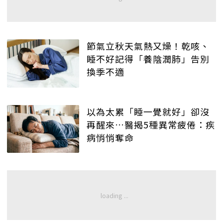
節氣立秋天氣熱又燥！乾咳、
睡不好記得「養陰潤肺」告別
換季不適
以為太累「睡一覺就好」卻沒
再醒來…醫揭5種異常疲倦：疾
病悄悄奪命