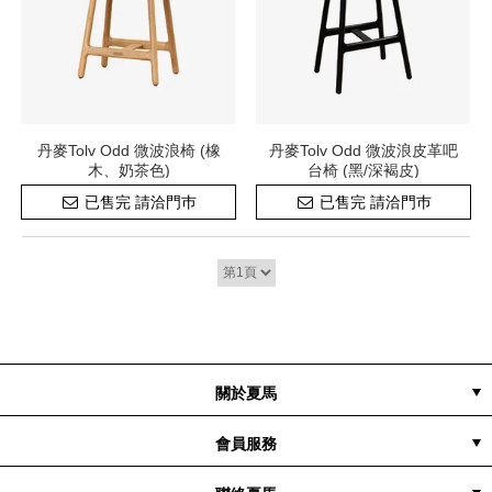
丹麥Tolv Odd 微波浪椅 (橡
丹麥Tolv Odd 微波浪皮革吧
木、奶茶色)
台椅 (黑/深褐皮)
已售完 請洽門巿
已售完 請洽門巿
關於夏馬
隱私權聲明
品牌故事
店面資訊
政策&條款
案例分享
媒體花絮
會員服務
配送與運費說明
付款方式
常見問題
退換貨說明
訂購流程