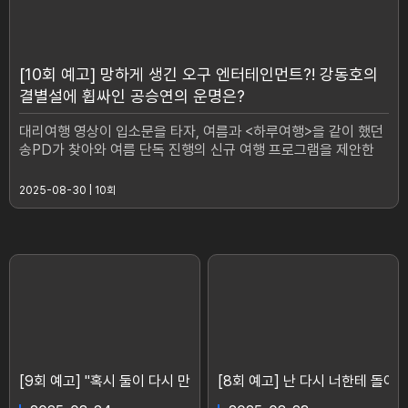
[10회 예고] 망하게 생긴 오구 엔터테인먼트?! 강동호의
결별설에 휩싸인 공승연의 운명은?
대리여행 영상이 입소문을 타자, 여름과 <하루여행>을 같이 했던
송PD가 찾아와 여름 단독 진행의 신규 여행 프로그램을 제안한
다. 오구엔터 식구들과 여름이 프로그램 준비에 매진하던 그때, 시
완과 은채의 결별설이 뜨며 그 이유가 여름 때문이라는 악의적 스
2025-08-30 | 10회
캔들 기사가 터진다. 파문이 일자 방송국은 새 프로그램 런칭을 전
격 보류하고, 여름은 또 한번 인생의 기로에 서게 되는데…#여행
을대신해드립니다 #공승연 #유준상 #김재영 #홍수현 #오현중 #
토일드라마 #MyLovelyJourney #드라마 #여행 #강여름 #아이
돌 #대리여행 #강동호 #삼각관계 #의뢰 #짝사랑 채널A 토일드
라마[여행을 대신해 드립니다] 매주 [토일] 밤 9시 20분 방송]
[9회 예고] "혹시 둘이 다시 만나나?" 공승연과 강동호! 두 사람 사이
[8회 예고] 난 다시 너한테 돌아