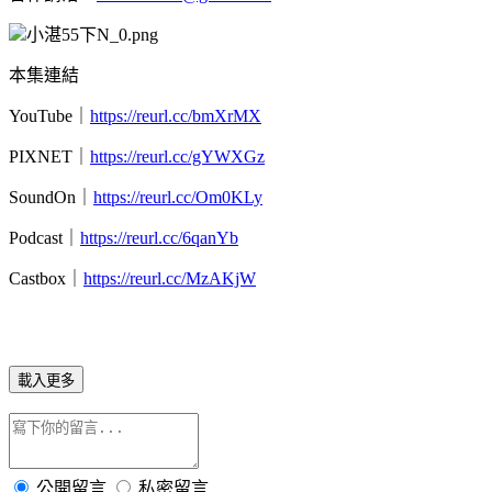
本集連結
YouTube｜
https://reurl.cc/bmXrMX
PIXNET｜
https://reurl.cc/gYWXGz
SoundOn｜
https://reurl.cc/Om0KLy
Podcast｜
https://reurl.cc/6qanYb
Castbox｜
https://reurl.cc/MzAKjW
載入更多
公開留言
私密留言