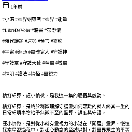
1年前
#
小湛 #靈界觀察者 #靈界 #能量
#LibreDeVoler #
聽書 #彭瀞儀
#
時代議題 #運勢 #預言 #靈魂
#
宇宙 #源頭 #靈魂家人 #守護神
#
守護靈 #守護天使 #精靈 #域靈
#
神明 #護法 #精怪 #靈視力
精打細算、謹小慎微，是我這一集的體悟與感動。
精打細算，是終於稍微理解守護靈如何艱難的就人終其一生的
日常細瑣事物給予無微不至的盤算、調度與守護。
謹小慎微，是對從小就有靈視力的小湛在「闖蕩」靈界、慢慢
探索學習過程中，對起心動念的至誠以對，對靈界眾生的平等