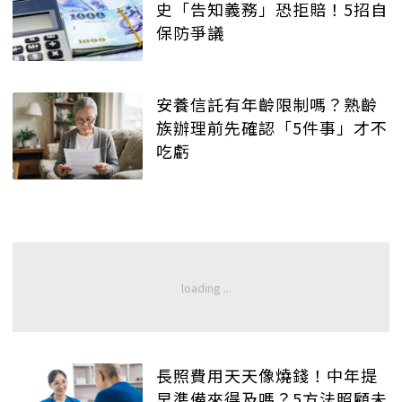
史「告知義務」恐拒賠！5招自
保防爭議
安養信託有年齡限制嗎？熟齡
族辦理前先確認「5件事」才不
吃虧
長照費用天天像燒錢！中年提
早準備來得及嗎？5方法照顧未