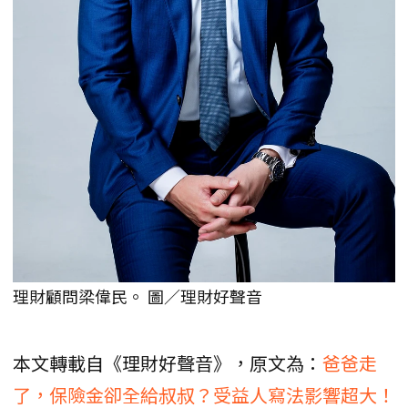
理財顧問梁偉民。 圖／理財好聲音
本文轉載自《理財好聲音》，原文為：
爸爸走
了，保險金卻全給叔叔？受益人寫法影響超大！