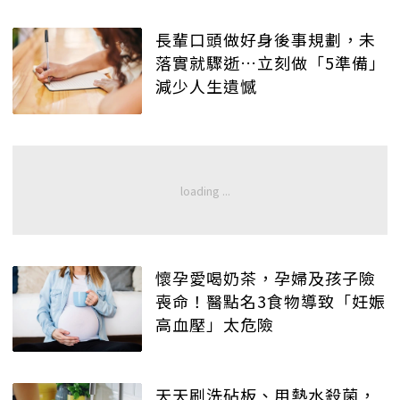
長輩口頭做好身後事規劃，未
落實就驟逝…立刻做「5準備」
減少人生遺憾
懷孕愛喝奶茶，孕婦及孩子險
喪命！醫點名3食物導致「妊娠
高血壓」太危險
天天刷洗砧板、用熱水殺菌，