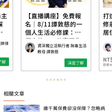
遺
報
打造安心住的家｜裝
財
一
修前必懂！住到老的
產
一
居住規劃全攻略
先
毒生活
林黛羚
NT$2,900
NT$
深度了解
了解
原價
NT$5,600
原價
N
…
相關文章
繳千萬保費卻沒保障？忽略病