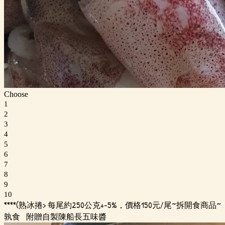
Choose
1
2
3
4
5
6
7
8
9
10
****(熟冰捲> 每尾約250公克+-5%，價格150元/尾~拆開食商品~
孰食 附贈自製陳船長五味醬