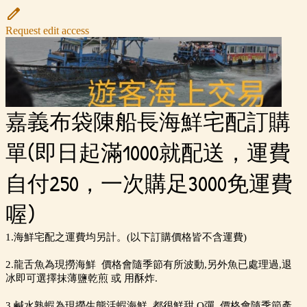
Request edit access
嘉義布袋陳船長海鮮宅配訂購
單(即日起滿1000就配送，運費
自付250，一次購足3000免運費
喔)
1.海鮮宅配之運費均另計。(以下訂購價格皆不含運費)
2.龍舌魚為現撈海鮮 價格會隨季節有所波動,另外魚已處理過,退
冰即可選擇抹薄鹽乾煎 或 用酥炸.
3.鹹水熟蝦為現撈生態活蝦海鮮, 都很鮮甜 Q彈 價格會隨季節產