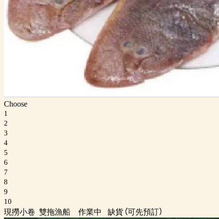
Choose
1
2
3
4
5
6
7
8
9
10
現撈小卷 雙拖漁船 作業中 缺貨 (可先預訂)