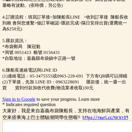
量略有波動。(依時價，另公告)
4.訂購流程：填寫訂單後>加陳船長LINE >收到訂單後 陳船長收
到賴 會與您連繫>做訂單確認>匯款完成>隔日安排出貨(運費統一
為$250元)
5.匯款資訊：
*布袋郵局 陳冠魁
*局號 0051423 帳號 0156431
*自取地址：嘉義縣布袋鎮中正路一號
6.陳船長連絡電話與LINE ID
(1)連絡電話：05-3475555或0963-228-691 下方有QR碼可以掃瞄
(2)下單後，先加 LINE ID：0963228691 匯款後，統一週一出
貨 貨到付款加收代收費(物流業者收取)30元
Sign in to Google
to save your progress.
Learn more
* Indicates required question
大家好，我是來自嘉義布袋陳船長，支持在地海鮮與產業，有
空來搭乘海上巴士體驗潮間帶生態喔!!
https://reurl.cc/NrXr09