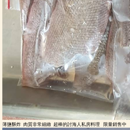
薄鹽酥炸 肉質非常細緻 超棒的討海人私房料理 限量銷售中