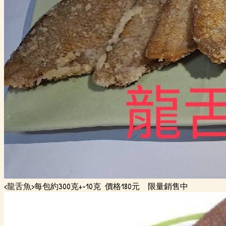
<龍舌魚>每包約300克+-10克 價格180元 限量銷售中