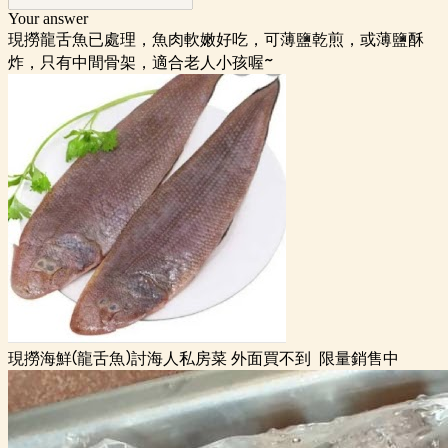
Your answer
現撈龍舌魚已處理，魚肉軟嫩好吃，可薄鹽乾煎，或薄鹽酥
炸，只有中間骨架，適合老人小孩喔~
現撈海鮮(龍舌魚)討海人私房菜 外面買不到 限量銷售中