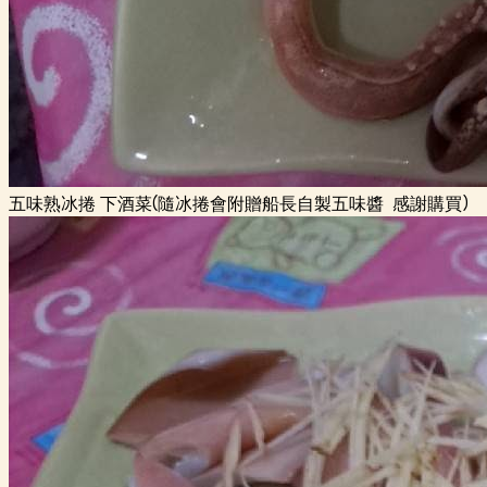
五味熟冰捲 下酒菜(隨冰捲會附贈船長自製五味醬 感謝購買)