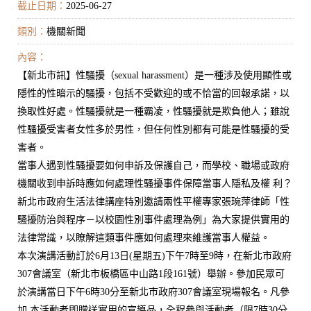
截止日期：
2025-06-27
類別：
機關新聞
內容：
【新北市訊】性騷擾（sexual harassment）是一種涉及使用顯性或
隱性的性暗示的騷擾，包括不受歡迎的或不恰當的回報承諾，以
換取性好處。性騷擾就是一種霸凌，性騷擾就是欺負他人；雖說
性騷擾受害者女性多於男性，但任何性別都有可能是性騷擾的受
害者。
當事人遇到性騷擾要如何申訴及保護自己，而學校、職場或政府
機關收到申訴時應如何處理性騷擾事件保障當事人隱私及權 利？
新北市政府生活法律講座特別邀請兩性平權專家張琬萍律師「性
騷擾防治與程序－以校園性別事件處理為例」為大家提供實用的
法律常識，以瞭解這類事件應如何處理來維護當事人權益。
本次演講活動訂於6月13日(星期五)下午7時至9時，在新北市政府
307會議室（新北市板橋區中山路1段161號）舉辦。參加民眾可
於演講當日下午6時30分至新北市政府307會議室現場報名。凡參
加 本活動者即贈送實用的宣導品，全程參與活動者（限7時30分