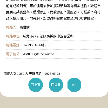
前完成報到者）可於演講後參加摸彩活動贈得精美禮物，歡迎市
民朋友共襄盛舉，踴躍參加。而欲參加本講座者，可搭乘本府行
政大樓東側北一門旁24、25號透明景觀電梯至3樓307會議室。
聯絡人：
陳世欽
聯絡單位：
新北市政府法制局採購申訴審議科
聯絡電話：
02-29603456轉5165
電子信箱：
AM0113@ntpc.gov.tw
瀏覽人次：289 人 更新日期：2025-05-28
回上頁
回首頁
TOP