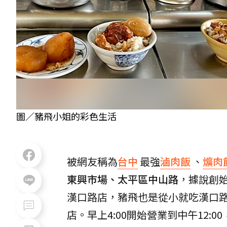
圖／豬飛小姐的彩色生活
被網友稱為
台中
最強
滷肉飯
、
爌肉
東興市場、太平區中山路
，據說創
漢口路店，豬飛也是從小就吃漢口
店。早上4:00開始營業到中午12: