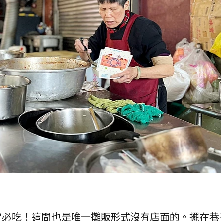
定必吃！這間也是唯一攤販形式沒有店面的。擺在巷