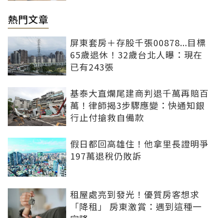
熱門文章
屏東套房＋存股千張00878...目標
65歲退休！32歲台北人曝：現在
已有243張
基泰大直爛尾建商判退千萬再賠百
萬！律師揭3步驟應變：快通知銀
行止付搶救自備款
假日都回高雄住！他拿里長證明爭
197萬退稅仍敗訴
租屋處亮到發光！優質房客想求
「降租」 房東激賞：遇到這種一