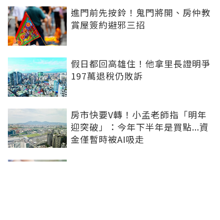
進門前先按鈴！鬼門將開、房仲教
賞屋簽約避邪三招
假日都回高雄住！他拿里長證明爭
197萬退稅仍敗訴
房市快要V轉！小孟老師指「明年
迎突破」：今年下半年是買點...資
金僅暫時被AI吸走
36%境外資金撐日本不動產交易
住宅、飯店及物流躍投資焦點
青安3.0變相降息！專家點「有望