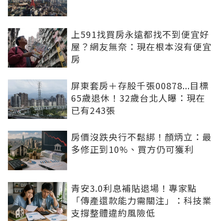
上591找買房永遠都找不到便宜好
屋？網友無奈：現在根本沒有便宜
房
屏東套房＋存股千張00878...目標
65歲退休！32歲台北人曝：現在
已有243張
房價沒跌央行不鬆綁！顏炳立：最
多修正到10%、買方仍可獲利
青安3.0利息補貼退場！專家點
「傳產還款能力需關注」：科技業
支撐整體違約風險低