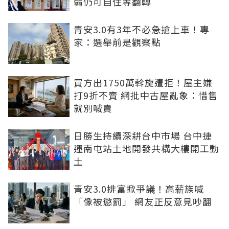
弱仍可自住等翻轉
青安3.0有3年不必急搶上車！專
家：選舉前是觀察點
買方出1750萬斡旋遭拒！屋主嫌
打9折不賣 網批中古屋亂象：惜售
就別喊賣
日勝生持續深耕台中市場 台中捷
運南屯站土地開發共構大樓開工動
土
青安3.0排富掀爭議！高薪族喊
「像被懲罰」 網友正反意見吵翻