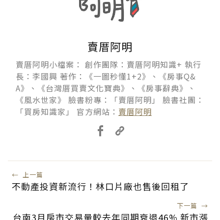
賣厝阿明
賣厝阿明小檔案： 創作團隊：賣厝阿明知識+ 執行
長：李國興 著作：《一圖秒懂1+2》、《房事Q&
A》、《台灣厝買賣文化寶典》、《房事辭典》、
《風水世家》 臉書粉專：「賣厝阿明」 臉書社團：
「買房知識家」 官方網站：
賣厝阿明
←
上一篇
不動產投資新流行！林口片廠也售後回租了
下一篇
→
台南3月房市交易量較去年同期衰退46% 新市漲