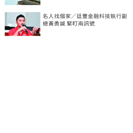
名人找個家／廷豐金融科技執行副
總黃勇諴 緊盯兩訊號