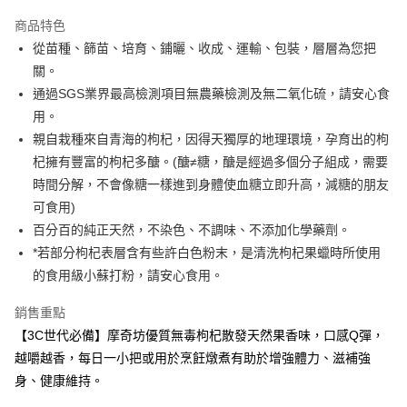
LINE Pay
商品特色
Apple Pay
從苗種、篩苗、培育、鋪曬、收成、運輸、包裝，層層為您把
關。
街口支付
通過SGS業界最高檢測項目無農藥檢測及無二氧化硫，請安心食
悠遊付
用。
親自栽種來自青海的枸杞，因得天獨厚的地理環境，孕育出的枸
Google Pay
杞擁有豐富的枸杞多醣。(醣≠糖，醣是經過多個分子組成，需要
ATM付款
時間分解，不會像糖一樣進到身體使血糖立即升高，減糖的朋友
可食用)
貨到付款
百分百的純正天然，不染色、不調味、不添加化學藥劑。
*若部分枸杞表層含有些許白色粉末，是清洗枸杞果蠟時所使用
運送方式
的食用級小蘇打粉，請安心食用。
全家取貨付款
每筆NT$60，滿NT$999(含以上)免運費
銷售重點
【3C世代必備】摩奇坊優質無毒枸杞散發天然果香味，口感Q彈，
7-11取貨付款
越嚼越香，每日一小把或用於烹飪燉煮有助於增強體力、滋補強
每筆NT$60，滿NT$999(含以上)免運費
身、健康維持。
一般地區宅配