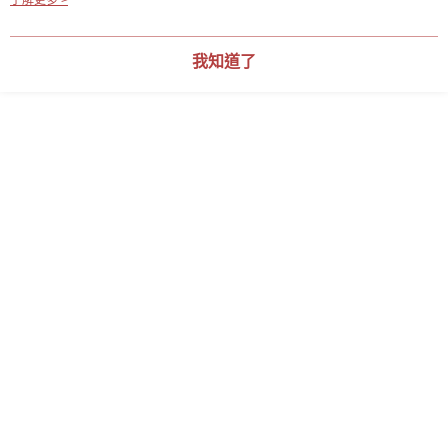
用條款之 Cookie 聲明使用 cookie。
了解更多 >
我知道了