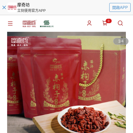
摩奇坊
開啟APP
立刻使用官方APP
0
1
/
4