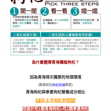
為什麼選擇青海種植枸杞？
因為青海得天獨厚的地理環境
(點我前往
教室)
枸杞知識
青海枸杞與寧夏枸杞營養成分相比
平均營養成分高出40%
相當於吃1顆青海枸杞=吃2顆寧夏枸杞