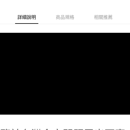
每筆NT$180，滿NT$1,800(含以上)免運費
離島地區宅配(澎湖,金門,馬祖)
詳細說明
商品規格
相關推薦
每筆NT$300，滿NT$3,500(含以上)免運費
黑貓宅急便(貨到付款)
每筆NT$260，滿NT$3,000(含以上)免運費