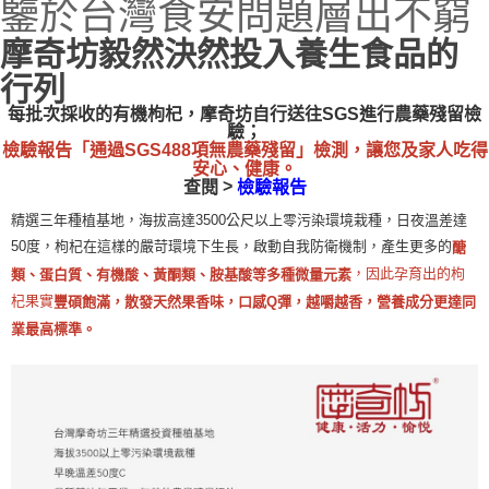
鑒於台灣食安問題層出不窮
摩奇坊毅然決然投入養生食品的
行列
每批次採收的有機枸杞，摩奇坊自行送往SGS進行農藥殘留檢
驗；
檢驗報告「通過SGS488項無農藥殘留」檢測，讓您及家人吃得
安心、健康。
>
查閱
檢驗報告
精選三年種植基地，海拔高達3500公尺以上零污染環境栽種，日夜溫差達
50度，枸杞在這樣的嚴苛環境下生長，啟動自我防衛機制，產生更多的
醣
，因此孕育出的枸
類、蛋白質、有機酸、黃酮類、胺基酸等多種微量元素
杞果實
豐碩飽滿，散發天然果香味，口感Q彈，越嚼越香，營養成分更達同
業最高標準。