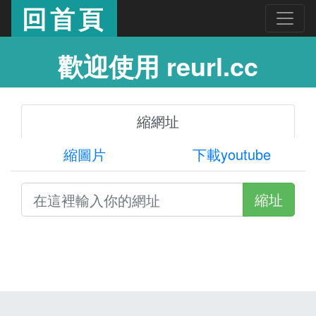
回首頁
歡迎使用 reurl.cc
縮網址
縮圖片
下載youtube
縮址