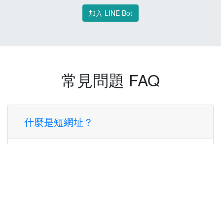
加入 LINE Bot
常見問題 FAQ
什麼是短網址？
短網址是一種將長網址轉換成簡短網址的服
務，讓您可以更方便地分享連結。
使用短網址有什麼好處？