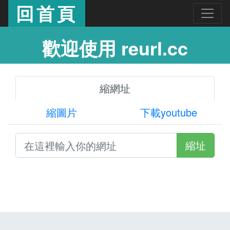
回首頁
歡迎使用 reurl.cc
縮網址
縮圖片
下載youtube
縮址