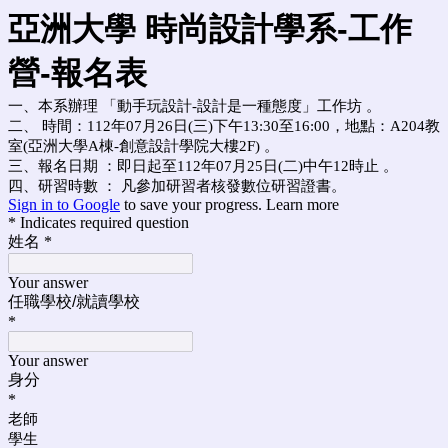
亞洲大學 時尚設計學系-工作
營
-報名表
一、本系辦理 「動手玩設計-設計是一種態度」工作坊 。
二、 時間：112年07月26日(三)下午13:30至16:00，地點：A204教
室(亞洲大學A棟-創意設計學院大樓2F) 。
三、報名日期 ：即日起至112年07月25日(二)中午12時止 。
四、研習時數 ： 凡參加研習者核發數位研習證書。
Sign in to Google
to save your progress.
Learn more
* Indicates required question
姓名
*
Your answer
任職學校/就讀學校
*
Your answer
身分
*
老師
學生