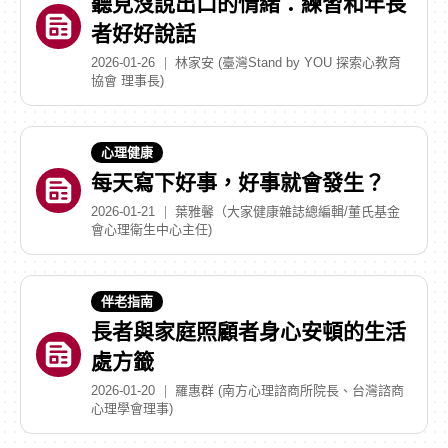
聽見沒說出口的情緒：練習和年長
者好好說話
2026-01-26
林家安 (臺灣Stand by YOU 探索心教育
協會 理事長)
心理健康
每天寫下好事，好事就會發生？
2026-01-21
葉雅馨（大家健康雜誌總編輯/董氏基金
會心理衛生中心主任)
伴老指南
長者與家庭照顧者身心安頓的生活
處方籤
2026-01-20
羅惠群 (南方心理諮商所院長、台灣諮商
心理學會理事)