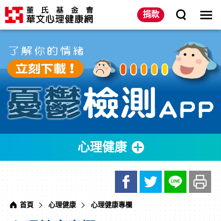
網
展
站
開
主
選
捐款
網
選
單
站
單
開
搜
關
尋
心
主
憂
理
意
鬱
健
境
檢
康
區
測
專
APP
欄
｜
董
氏
基
金
會
華
文
心
理
健
康
網
心理健康
首頁
心理健康
心理健康專欄