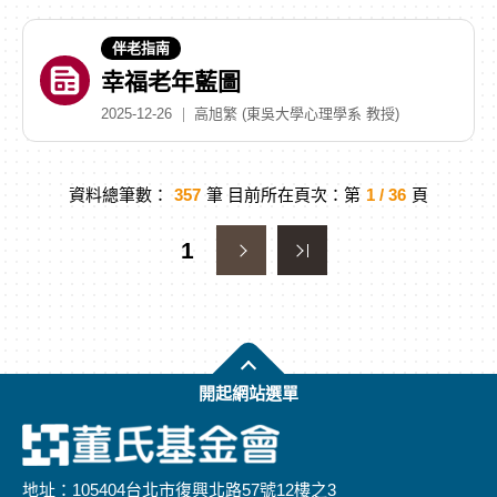
伴老指南
幸福老年藍圖
2025-12-26
高旭繁 (東吳大學心理學系 教授)
資料總筆數：
357
筆 目前所在頁次：第
1 / 36
頁
1
開起網站選單
董
氏
基
金
會
地址：105404台北市復興北路57號12樓之3