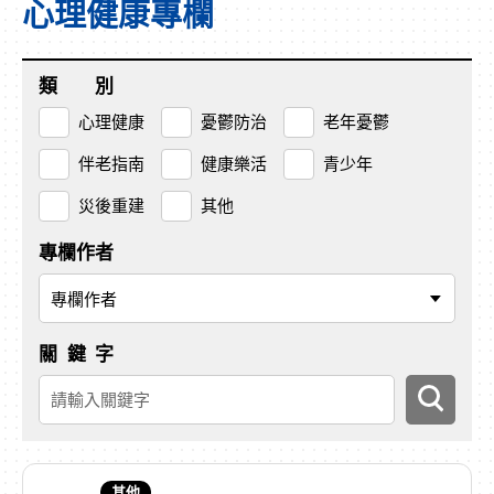
心理健康專欄
類
別
心理健康
憂鬱防治
老年憂鬱
伴老指南
健康樂活
青少年
災後重建
其他
專欄作者
關
鍵
字
送
出
搜
尋
其他