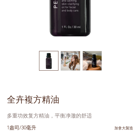
全卉複方精油
多重功效复方精油，平衡净澈的舒适
1盎司/30毫升
加拿大製造