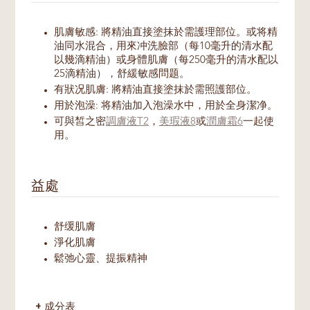
肌膚敏感: 將精油直接塗抹於需護理部位。或将精
油同水混合，用來冲洗臉部（每10毫升的清水配
以幾滴精油）或身體肌膚（每250毫升的清水配以
25滴精油），舒緩敏感問题。
有狀况肌膚: 將精油直接塗抹於需照護部位。
用於泡澡: 将精油加入泡澡水中，用於全身潔净。
可與皙之密
調膚液T2
，
美瑕液8
或
潤膚霜6
一起使
用。
益處
舒缓肌膚
淨化肌膚
鬆弛心靈、提振精神
成分表