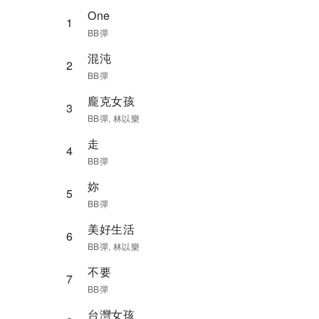
One
1
BB彈
混沌
2
BB彈
龐克女孩
3
BB彈, 林以樂
走
4
BB彈
妳
5
BB彈
美好生活
6
BB彈, 林以樂
不要
7
BB彈
台灣女孩