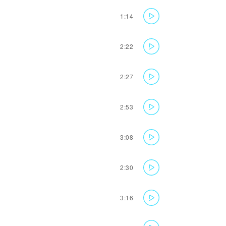
1:14
2:22
2:27
2:53
3:08
2:30
3:16