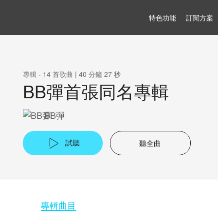
特色功能
訂閱方案
專輯 -
14 首歌曲
|
BB彈首張同名專輯
BB彈
試聽
聽全曲
專輯曲目