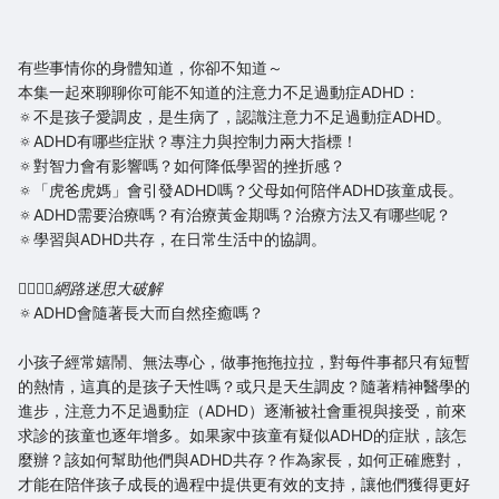
有些事情你的身體知道，你卻不知道～
本集一起來聊聊你可能不知道的注意力不足過動症ADHD：
🔅不是孩子愛調皮，是生病了，認識注意力不足過動症ADHD。
🔅ADHD有哪些症狀？專注力與控制力兩大指標！
🔅對智力會有影響嗎？如何降低學習的挫折感？
🔅「虎爸虎媽」會引發ADHD嗎？父母如何陪伴ADHD孩童成長。
🔅ADHD需要治療嗎？有治療黃金期嗎？治療方法又有哪些呢？
🔅學習與ADHD共存，在日常生活中的協調。
🙅‍♂️🙅‍♀️
網路迷思大破解
🔅ADHD會隨著長大而自然痊癒嗎？
小孩子經常嬉鬧、無法專心，做事拖拖拉拉，對每件事都只有短暫
的熱情，這真的是孩子天性嗎？或只是天生調皮？隨著精神醫學的
進步，注意力不足過動症（ADHD）逐漸被社會重視與接受，前來
求診的孩童也逐年增多。如果家中孩童有疑似ADHD的症狀，該怎
麼辦？該如何幫助他們與ADHD共存？作為家長，如何正確應對，
才能在陪伴孩子成長的過程中提供更有效的支持，讓他們獲得更好