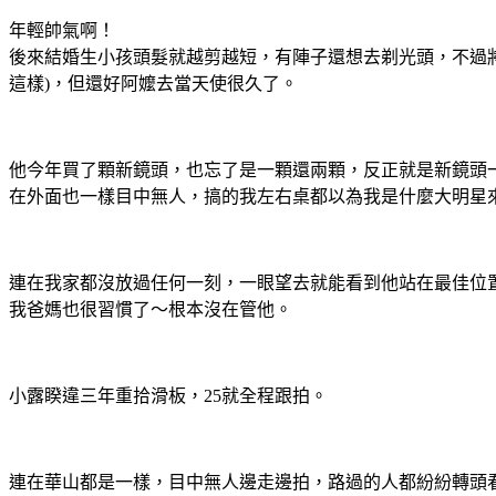
年輕帥氣啊！
後來結婚生小孩頭髮就越剪越短，有陣子還想去剃光頭，不過將
這樣)，但還好阿嬤去當天使很久了。
他今年買了顆新鏡頭，也忘了是一顆還兩顆，反正就是新鏡頭一
在外面也一樣目中無人，搞的我左右桌都以為我是什麼大明星
連在我家都沒放過任何一刻，一眼望去就能看到他站在最佳位
我爸媽也很習慣了～根本沒在管他。
小露睽違三年重拾滑板，25就全程跟拍。
連在華山都是一樣，目中無人邊走邊拍，路過的人都紛紛轉頭