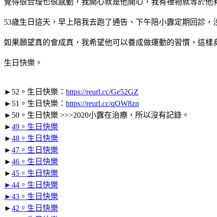
覺得很合理也很感動，
我開心就是他開心，我有禮物就等於他
53歲生日這天，早上陪我去跑了通告、下午陪小露定期回診，
如果願望真的會成真，我希望他可以養成做運動的習慣，這樣
生日快樂。
►
52。生日快樂：
https://reurl.cc/Ge52GZ
►51。生日快樂
：
https://reurl.cc/qOW8zn
►50。生日快樂 >>>2020小露在治療，所以沒有記錄。
►
49。生日快樂
►
48。生日快樂
►
47。生日快樂
►
46。生日快樂
►
45。生日快樂
►
44。生日快樂
►
43。生日快樂
►
42。生日快樂