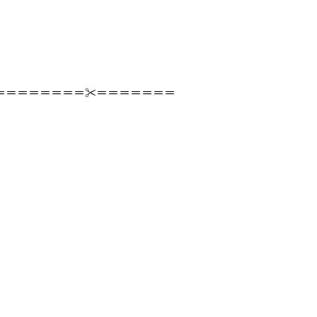
＝＝＝＝＝＝＝＝✂＝＝＝＝＝＝＝