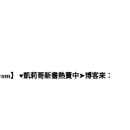
ail.com】 ♥凱莉哥新書熱賣中➤博客來：