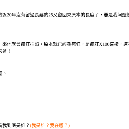
近20年沒有留過長髮的25又留回來原本的長度了，要是我阿嬤
來他就會瘋狂拍照，原本就已經夠瘋狂，是瘋狂X100這樣，
來著！
置。
看我到底是誰？
(我是誰？我在哪？)