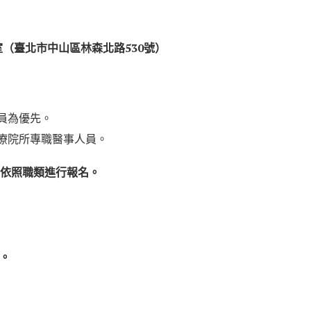
室
（
臺北市中山區林森北路530號
）
員為優先。
療院所專職醫事人員。
請依照職類進行報名。
人。
​