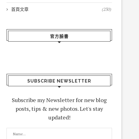
首頁文章
(230)
官方臉書
SUBSCRIBE NEWSLETTER
Subscribe my Newsletter for new blog
posts, tips & new photos. Let's stay
updated!